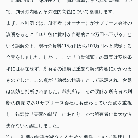
「動機の錯誤」を理由とした賃料減額合意の無効事例につい
て、判例の内容とその法的意義について整理します。
まず、本判例では、所有者（オーナー）がサブリース会社の
説明をもとに「10年後に賃料が自動的に72万円へ下がる」と
いう誤解の下、現行の賃料115万円から100万円へと減額する
合意をしました。しかし、この「自動減額」の事実は契約条
項には存在せず、所有者の誤解は重要な契約内容にかかわる
ものでした。この点が「動機の錯誤」として認定され、合意
は無効と判断されました。裁判所は、その誤解が所有者の判
断の前提でありサブリース会社にも伝わっていた点を重視
し、錯誤は「要素の錯誤」にあたり、かつ所有者に重大な過
失がないと認定しました。
次に、動機の錯誤が成立するための要件について整理しま