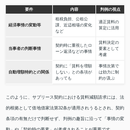
要件
内容
判例の視点
租税負担、公租公
適正賃料の
経済事情の変動等
課、近辺相場の変化
算定に活用
など
賃料決定の
契約時に重視したロ
当事者の判断事情
要素として
ーン返済などの事情
考慮
契約に「賃料を増額
事情次第で
自動増額特約との関係
しない」との条項が
は効力に制
あっても
約が及ぶ
このように、サブリース契約における賃料減額請求には、法
的根拠として借地借家法第32条が適用されうるとされ、契約
条項の有無だけで判断せず、判例の趣旨に沿って「事情の変
動」や「契約時の要素」が考慮されることが重要です。