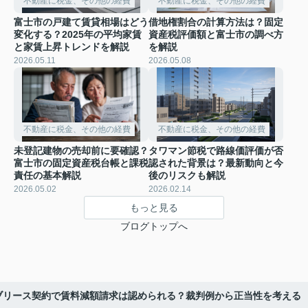
不動産に税金、その他の経費
不動産に税金、その他の経費
富士市の戸建て賃貸相場はどう
借地権割合の計算方法は？固定
変化する？2025年の平均家賃
資産税評価額と富士市の調べ方
と家賃上昇トレンドを解説
を解説
2026.05.11
2026.05.08
不動産に税金、その他の経費
不動産に税金、その他の経費
未登記建物の売却前に要確認？
タワマン節税で路線価評価が否
富士市の固定資産税台帳と課税
認された背景は？最新動向と今
責任の基本解説
後のリスクも解説
2026.05.02
2026.02.14
もっと見る
ブログトップへ
ブリース契約で賃料減額請求は認められる？裁判例から正当性を考える