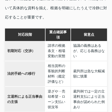
いて具体的な資料を揃え、根拠を明確にしたうえで冷静に対
応することが重要です。
重点確認事
対応段階
留意点
項
請求の根拠
協議の義務はある
初期対応（交渉）
条文・相場
が、応じる義務はな
変動の実態
い
相当賃料の
客観的判断
裁判所は急な大幅減
法的手続への移行
材料（鑑定
額に慎重
評価など）
逆ざや・売
裁判例では一定の立
立退料による正当事由
却希望・ロ
退料支払により正当
の主張
ーン支払い
事由が認められた例
状況等
あり