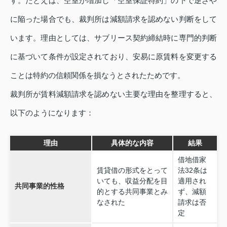
す。たとえば、空室が増加し「空室保証特約」の下で逆ざや
に陥った場合でも、裁判所は減額請求を認めない判断をして
います。理由としては、サブリース契約締結時に専門的判断
に基づいて条件が設定されており、安易に原賃料を変更する
ことは特約の信頼関係を損なうとされたためです。
裁判所が賃料減額請求を認めない主要な理由を整理すると、
以下のようになります：
理由
具体的な内容
結果
借地借家
賃貸借の形式をとって
法32条は
いても、収益分配を目
適用され
共同事業的性格
的とする共同事業とみ
ず、減額
なされた
請求は否
定