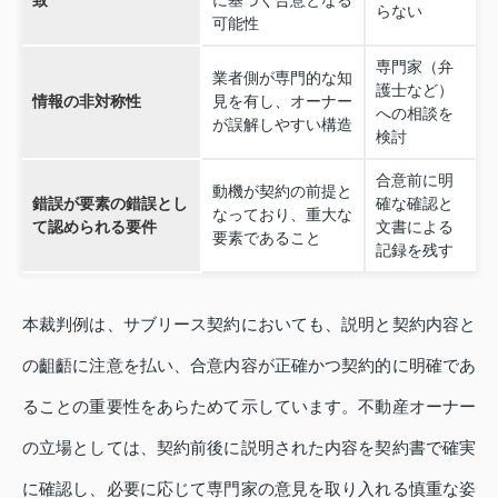
致
に基づく合意となる
らない
可能性
専門家（弁
業者側が専門的な知
護士など）
情報の非対称性
見を有し、オーナー
への相談を
が誤解しやすい構造
検討
合意前に明
動機が契約の前提と
錯誤が要素の錯誤とし
確な確認と
なっており、重大な
て認められる要件
文書による
要素であること
記録を残す
本裁判例は、サブリース契約においても、説明と契約内容と
の齟齬に注意を払い、合意内容が正確かつ契約的に明確であ
ることの重要性をあらためて示しています。不動産オーナー
の立場としては、契約前後に説明された内容を契約書で確実
に確認し、必要に応じて専門家の意見を取り入れる慎重な姿