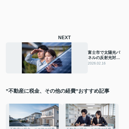
NEXT
富士市で太陽光パ
ネルの反射光対策
は必要？受忍限度
2026.02.16
と注意点を解説
”不動産に税金、その他の経費”おすすめ記事