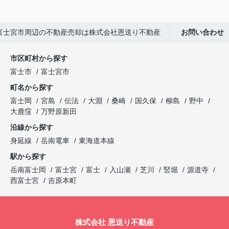
・富士宮市周辺の不動産売却は株式会社恩送り不動産
お問い合わせ
市区町村から探す
富士市
富士宮市
町名から探す
富士岡
宮島
伝法
大淵
桑崎
国久保
柳島
野中
大鹿窪
万野原新田
沿線から探す
身延線
岳南電車
東海道本線
駅から探す
岳南富士岡
富士宮
富士
入山瀬
芝川
竪堀
源道寺
西富士宮
吉原本町
株式会社 恩送り不動産