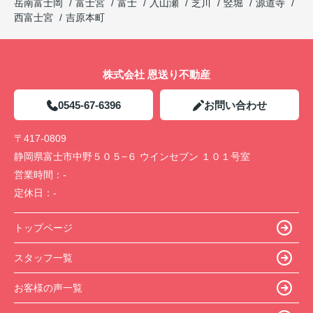
岳南富士岡
富士宮
富士
入山瀬
芝川
竪堀
源道寺
西富士宮
吉原本町
株式会社 恩送り不動産
0545-67-6396
お問い合わせ
〒417-0809
静岡県富士市中野５０５−６ ウインセブン １０１号室
営業時間：
-
定休日：
-
トップページ
スタッフ一覧
お客様の声一覧