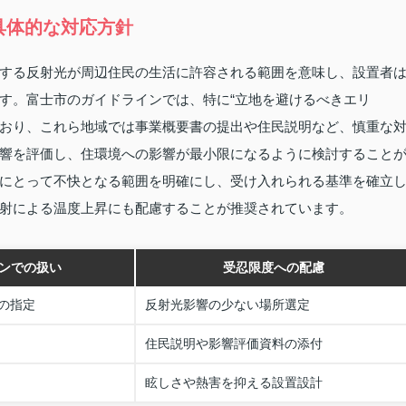
具体的な対応方針
する反射光が周辺住民の生活に許容される範囲を意味し、設置者
す。富士市のガイドラインでは、特に“立地を避けるべきエリ
めており、これら地域では事業概要書の提出や住民説明など、慎重な
響を評価し、住環境への影響が最小限になるように検討すること
にとって不快となる範囲を明確にし、受け入れられる基準を確立
射による温度上昇にも配慮することが推奨されています。
ンでの扱い
受忍限度への配慮
の指定
反射光影響の少ない場所選定
住民説明や影響評価資料の添付
眩しさや熱害を抑える設置設計