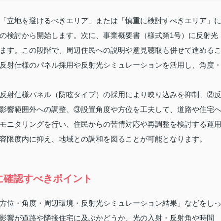
「立地を避けるべきエリア」または「慎重に検討すべきエリア」
の検討から開始します。次に、事業概要書（様式第1号）に反射光
ます。この段階で、周辺住民への説明や意見聴取も併せて進める
反射仕様のパネル採用や反射光シミュレーションを活用し、角度
反射仕様パネル（防眩タイプ）の採用により映り込みを抑制、②
影響範囲外への調整、③設置角度や方位を工夫して、道路や住宅
モニタリングを行い、住民からの苦情対応や再調整を検討する運
容限度内に抑え、地域との調和を図ることが可能となります。
に確認すべきポイント
方位・角度・周辺環境・反射光シミュレーション結果」などをし
影響が道路や隣接住宅に及ぶかどうか、光の入射・反射角や時間