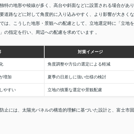
独特の地形や稜線が多く、高台や斜面などに設置される場合があ
要道路などに対して角度的に入り込みやすく、より影響が大きく
では、こうした地形・景観への配慮として、立地選定時に「立地
」の指定を行い、周辺への配慮を求めています 。
容
対策イメージ
化
角度調整や方位の選定による軽減
が増加
夏季の日差しに強い仕様の検討
しやすい
立地の慎重な選定や景観配慮
防止には、太陽光パネルの構造的理解に基づいた設計と、富士市