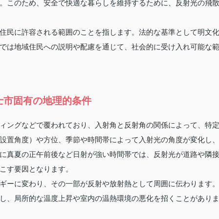
。このため、安全で快適な暮らしを維持するために、反射光の飛
住民に許容される範囲のことを指します。法的な基準として明文
では地域住民への説明や配慮を通じて、社会的に受け入れ可能な
士市固有の地理的条件
ィングなどで覆われており、入射角と反射角の関係によって、特
設置角度）や方位、季節や時間帯によって入射光の角度が変化し
に真夏の正午前後など日射が強い時間帯では、反射光が道路や隣
こす要因となります。
ギーに変わり、その一部が反射や放射熱として周囲に伝わります
し、局所的な温度上昇や室内の温熱環境の悪化を招くことがあり