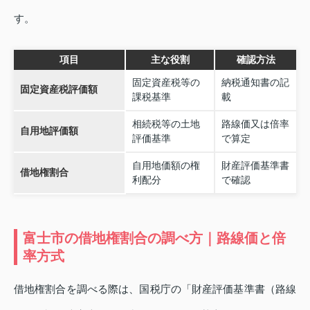
す。
項目
主な役割
確認方法
固定資産税等の
納税通知書の記
固定資産税評価額
課税基準
載
相続税等の土地
路線価又は倍率
自用地評価額
評価基準
で算定
自用地価額の権
財産評価基準書
借地権割合
利配分
で確認
富士市の借地権割合の調べ方｜路線価と倍
率方式
借地権割合を調べる際は、国税庁の「財産評価基準書（路線