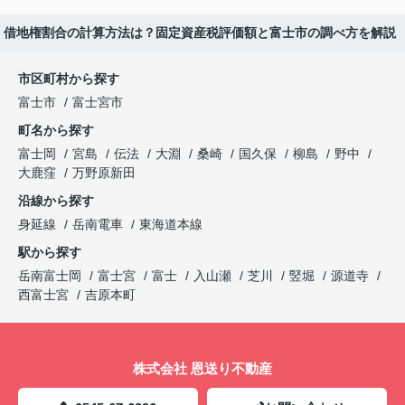
借地権割合の計算方法は？固定資産税評価額と富士市の調べ方を解説
市区町村から探す
富士市
富士宮市
町名から探す
富士岡
宮島
伝法
大淵
桑崎
国久保
柳島
野中
大鹿窪
万野原新田
沿線から探す
身延線
岳南電車
東海道本線
駅から探す
岳南富士岡
富士宮
富士
入山瀬
芝川
竪堀
源道寺
西富士宮
吉原本町
株式会社 恩送り不動産