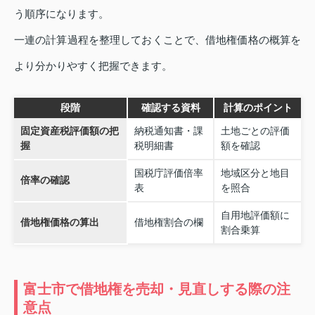
う順序になります。
一連の計算過程を整理しておくことで、借地権価格の概算を
より分かりやすく把握できます。
段階
確認する資料
計算のポイント
固定資産税評価額の把
納税通知書・課
土地ごとの評価
握
税明細書
額を確認
国税庁評価倍率
地域区分と地目
倍率の確認
表
を照合
自用地評価額に
借地権価格の算出
借地権割合の欄
割合乗算
富士市で借地権を売却・見直しする際の注
意点