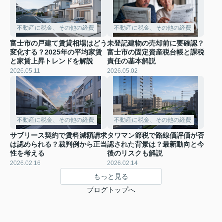
不動産に税金、その他の経費
不動産に税金、その他の経費
富士市の戸建て賃貸相場はどう
未登記建物の売却前に要確認？
変化する？2025年の平均家賃
富士市の固定資産税台帳と課税
と家賃上昇トレンドを解説
責任の基本解説
2026.05.11
2026.05.02
不動産に税金、その他の経費
不動産に税金、その他の経費
サブリース契約で賃料減額請求
タワマン節税で路線価評価が否
は認められる？裁判例から正当
認された背景は？最新動向と今
性を考える
後のリスクも解説
2026.02.16
2026.02.14
もっと見る
ブログトップへ