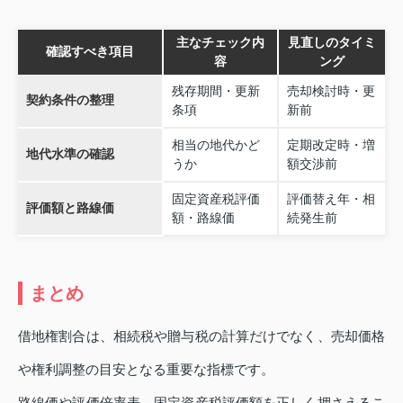
主なチェック内
見直しのタイミ
確認すべき項目
容
ング
残存期間・更新
売却検討時・更
契約条件の整理
条項
新前
相当の地代かど
定期改定時・増
地代水準の確認
うか
額交渉前
固定資産税評価
評価替え年・相
評価額と路線価
額・路線価
続発生前
まとめ
借地権割合は、相続税や贈与税の計算だけでなく、売却価格
や権利調整の目安となる重要な指標です。
路線価や評価倍率表、固定資産税評価額を正しく押さえるこ