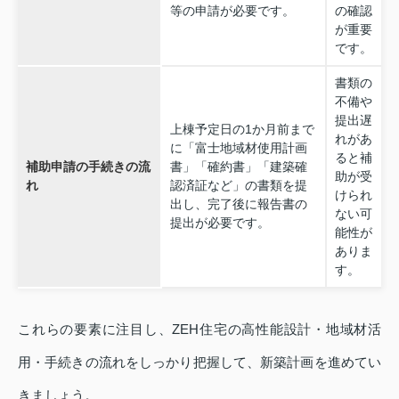
等の申請が必要です。
の確認
が重要
です。
書類の
不備や
提出遅
上棟予定日の1か月前まで
れがあ
に「富士地域材使用計画
ると補
補助申請の手続きの流
書」「確約書」「建築確
助が受
れ
認済証など」の書類を提
けられ
出し、完了後に報告書の
ない可
提出が必要です。
能性が
ありま
す。
これらの要素に注目し、ZEH住宅の高性能設計・地域材活
用・手続きの流れをしっかり把握して、新築計画を進めてい
きましょう。