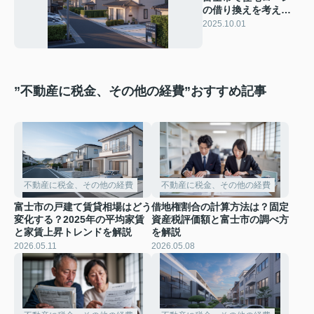
の借り換えを考える
理由は？金利や制度
2025.10.01
も合わせて解説しま
す
”不動産に税金、その他の経費”おすすめ記事
不動産に税金、その他の経費
不動産に税金、その他の経費
富士市の戸建て賃貸相場はどう
借地権割合の計算方法は？固定
変化する？2025年の平均家賃
資産税評価額と富士市の調べ方
と家賃上昇トレンドを解説
を解説
2026.05.11
2026.05.08