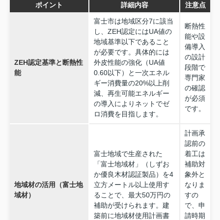
ポイント
詳細内容
注意点
富士市は地域区分7に該当
断熱性
し、ZEH認定にはUA値の
能や設
地域基準以下であること
備導入
が必要です。具体的には
の設計
ZEH認定基準と断熱性
外皮性能の強化（UA値
段階で
能
0.60以下）と一次エネル
専門家
ギー消費量の20%以上削
の確認
減、再生可能エネルギー
が必須
の導入によりネットでゼ
です。
ロ消費を目指します。
計画承
認前の
富士地域で生産された
着工は
「富士地域材」（しずお
補助対
か優良木材認証製品）を4
象外と
地域材の活用（富士地
立方メートル以上使用す
なりま
域材）
ることで、最大50万円の
すの
補助が受けられます。建
で、申
築前に地域材使用計画書
請時期