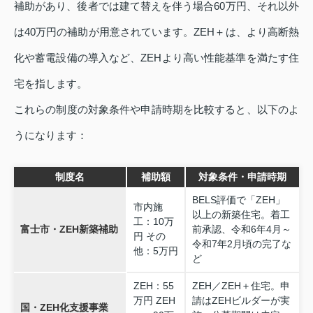
補助があり、後者では建て替えを伴う場合60万円、それ以外
は40万円の補助が用意されています。ZEH＋は、より高断熱
化や蓄電設備の導入など、ZEHより高い性能基準を満たす住
宅を指します。
これらの制度の対象条件や申請時期を比較すると、以下のよ
うになります：
制度名
補助額
対象条件・申請時期
BELS評価で「ZEH」
市内施
以上の新築住宅。着工
工：10万
富士市・ZEH新築補助
前承認、令和6年4月～
円 その
令和7年2月頃の完了な
他：5万円
ど
ZEH：55
ZEH／ZEH＋住宅。申
万円 ZEH
請はZEHビルダーが実
国・ZEH化支援事業