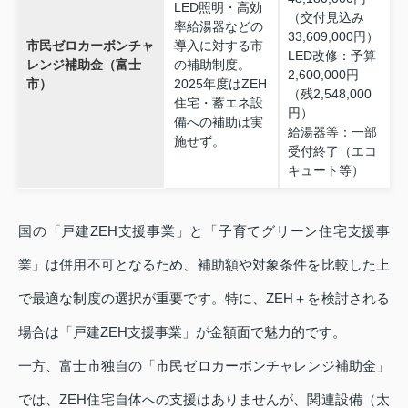
LED照明・高効
（交付見込み
率給湯器などの
33,609,000円）
市民ゼロカーボンチャ
導入に対する市
LED改修：予算
レンジ補助金（富士
の補助制度。
2,600,000円
市）
2025年度はZEH
（残2,548,000
住宅・蓄エネ設
円）
備への補助は実
給湯器等：一部
施せず。
受付終了（エコ
キュート等）
国の「戸建ZEH支援事業」と「子育てグリーン住宅支援事
業」は併用不可となるため、補助額や対象条件を比較した上
で最適な制度の選択が重要です。特に、ZEH＋を検討される
場合は「戸建ZEH支援事業」が金額面で魅力的です。
一方、富士市独自の「市民ゼロカーボンチャレンジ補助金」
では、ZEH住宅自体への支援はありませんが、関連設備（太