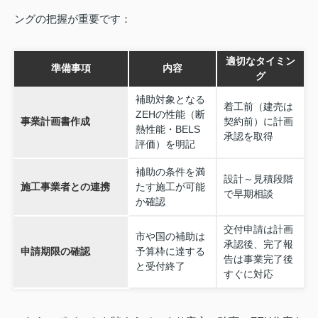
ングの把握が重要です：
適切なタイミン
準備事項
内容
グ
補助対象となる
着工前（建売は
ZEHの性能（断
事業計画書作成
契約前）に計画
熱性能・BELS
承認を取得
評価）を明記
補助の条件を満
設計～見積段階
施工事業者との連携
たす施工が可能
で早期相談
か確認
交付申請は計画
市や国の補助は
承認後、完了報
申請期限の確認
予算枠に達する
告は事業完了後
と受付終了
すぐに対応