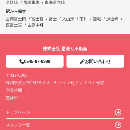
身延線
岳南電車
東海道本線
駅から探す
岳南富士岡
富士宮
富士
入山瀬
芝川
竪堀
源道寺
西富士宮
吉原本町
株式会社 恩送り不動産
0545-67-6396
お問い合わせ
〒417-0809
静岡県富士市中野５０５−６ ウインセブン １０１号室
営業時間：
-
定休日：
-
トップページ
スタッフ一覧