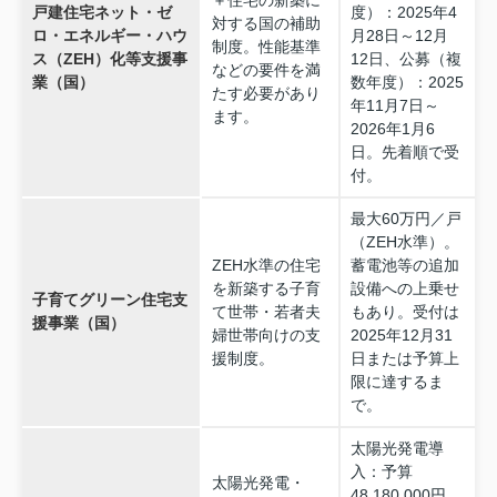
＋住宅の新築に
戸建住宅ネット・ゼ
度）：2025年4
対する国の補助
ロ・エネルギー・ハウ
月28日～12月
制度。性能基準
ス（ZEH）化等支援事
12日、公募（複
などの要件を満
業（国）
数年度）：2025
たす必要があり
年11月7日～
ます。
2026年1月6
日。先着順で受
付。
最大60万円／戸
（ZEH水準）。
ZEH水準の住宅
蓄電池等の追加
を新築する子育
設備への上乗せ
子育てグリーン住宅支
て世帯・若者夫
もあり。受付は
援事業（国）
婦世帯向けの支
2025年12月31
援制度。
日または予算上
限に達するま
で。
太陽光発電導
入：予算
太陽光発電・
48,180,000円