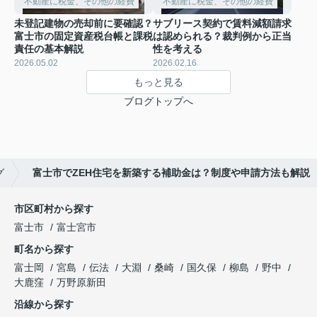
不動産に税金、その他の経費
不動産に税金、その他の経費
未登記建物の売却前に要確認？
サブリース契約で賃料減額請求
富士市の固定資産税台帳と課税
は認められる？裁判例から正当
責任の基本解説
性を考える
2026.05.02
2026.02.16
もっと見る
ブログトップへ
グ
富士市でZEH住宅を新築する補助金は？制度や申請方法も解説
市区町村から探す
富士市
富士宮市
町名から探す
富士岡
宮島
伝法
大淵
桑崎
国久保
柳島
野中
大鹿窪
万野原新田
沿線から探す