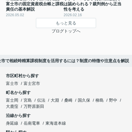
富士市の固定資産税台帳と課税
は認められる？裁判例から正当
責任の基本解説
性を考える
2026.05.02
2026.02.16
もっと見る
ブログトップへ
士市で相続時精算課税制度を活用するには？制度の特徴や注意点を解説
市区町村から探す
富士市
富士宮市
町名から探す
富士岡
宮島
伝法
大淵
桑崎
国久保
柳島
野中
大鹿窪
万野原新田
沿線から探す
身延線
岳南電車
東海道本線