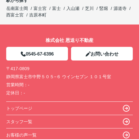
駅から探す
岳南富士岡
富士宮
富士
入山瀬
芝川
竪堀
源道寺
西富士宮
吉原本町
株式会社 恩送り不動産
0545-67-6396
お問い合わせ
〒417-0809
静岡県富士市中野５０５−６ ウインセブン １０１号室
営業時間：
-
定休日：
-
トップページ
スタッフ一覧
お客様の声一覧