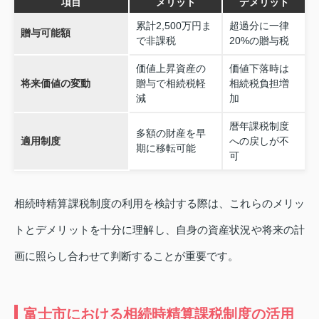
項目
メリット
デメリット
累計2,500万円ま
超過分に一律
贈与可能額
で非課税
20%の贈与税
価値上昇資産の
価値下落時は
将来価値の変動
贈与で相続税軽
相続税負担増
減
加
暦年課税制度
多額の財産を早
適用制度
への戻しが不
期に移転可能
可
相続時精算課税制度の利用を検討する際は、これらのメリッ
トとデメリットを十分に理解し、自身の資産状況や将来の計
画に照らし合わせて判断することが重要です。
富士市における相続時精算課税制度の活用