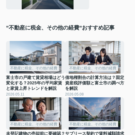
や注意点も解説
”不動産に税金、その他の経費”おすすめ記事
不動産に税金、その他の経費
不動産に税金、その他の経費
富士市の戸建て賃貸相場はどう
借地権割合の計算方法は？固定
変化する？2025年の平均家賃
資産税評価額と富士市の調べ方
と家賃上昇トレンドを解説
を解説
2026.05.11
2026.05.08
不動産に税金、その他の経費
不動産に税金、その他の経費
未登記建物の売却前に要確認？
サブリース契約で賃料減額請求