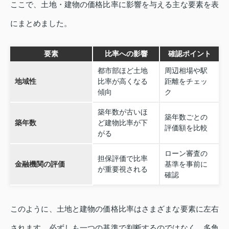
ここで、土地・建物の価格比率に影響を与える主な要素を表
にまとめました。
要素
比率への影響
確認ポイント
都市部ほど土地
周辺相場や駅
地域性
比率が高くなる
距離をチェッ
傾向
ク
築年数が古いほ
築年数ごとの
築年数
ど建物比率が下
評価額を比較
がる
ローン審査の
担保評価で比率
金融機関の評価
基準を事前に
が重要視される
確認
このように、土地と建物の価格比率はさまざまな要素に左右
されます。必ずしも一つの基準で判断するのではなく、多角