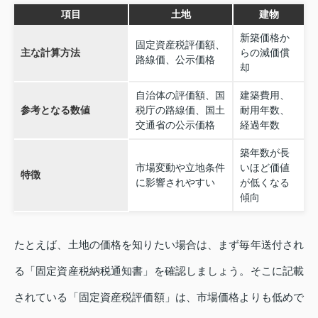
項目
土地
建物
新築価格か
固定資産税評価額、
主な計算方法
らの減価償
路線価、公示価格
却
自治体の評価額、国
建築費用、
参考となる数値
税庁の路線価、国土
耐用年数、
交通省の公示価格
経過年数
築年数が長
市場変動や立地条件
いほど価値
特徴
に影響されやすい
が低くなる
傾向
たとえば、土地の価格を知りたい場合は、まず毎年送付され
る「固定資産税納税通知書」を確認しましょう。そこに記載
されている「固定資産税評価額」は、市場価格よりも低めで