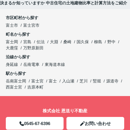
決まるか知っていますか 中古住宅の土地建物比率と計算方法をご紹介
市区町村から探す
富士市
富士宮市
町名から探す
富士岡
宮島
伝法
大淵
桑崎
国久保
柳島
野中
大鹿窪
万野原新田
沿線から探す
身延線
岳南電車
東海道本線
駅から探す
岳南富士岡
富士宮
富士
入山瀬
芝川
竪堀
源道寺
西富士宮
吉原本町
株式会社 恩送り不動産
0545-67-6396
お問い合わせ