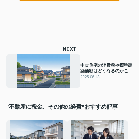
NEXT
中古住宅の消費税や標準建
築価額はどうなるのかご存
知ですか 中古住宅購入時
2025.06.13
の消費税と標準建築価額を
ご紹介
”不動産に税金、その他の経費”おすすめ記事