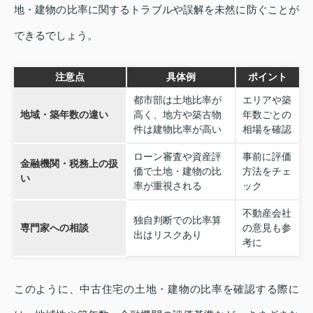
地・建物の比率に関するトラブルや誤解を未然に防ぐことが
できるでしょう。
注意点
具体例
ポイント
都市部は土地比率が
エリアや築
地域・築年数の違い
高く、地方や築古物
年数ごとの
件は建物比率が高い
相場を確認
ローン審査や資産評
事前に評価
金融機関・税務上の扱
価で土地・建物の比
方法をチェ
い
率が重視される
ック
不動産会社
独自判断での比率算
専門家への相談
の意見も参
出はリスクあり
考に
このように、中古住宅の土地・建物の比率を確認する際に