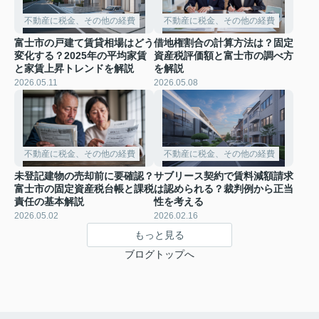
不動産に税金、その他の経費
不動産に税金、その他の経費
富士市の戸建て賃貸相場はどう
借地権割合の計算方法は？固定
変化する？2025年の平均家賃
資産税評価額と富士市の調べ方
と家賃上昇トレンドを解説
を解説
2026.05.11
2026.05.08
不動産に税金、その他の経費
不動産に税金、その他の経費
未登記建物の売却前に要確認？
サブリース契約で賃料減額請求
富士市の固定資産税台帳と課税
は認められる？裁判例から正当
責任の基本解説
性を考える
2026.05.02
2026.02.16
もっと見る
ブログトップへ