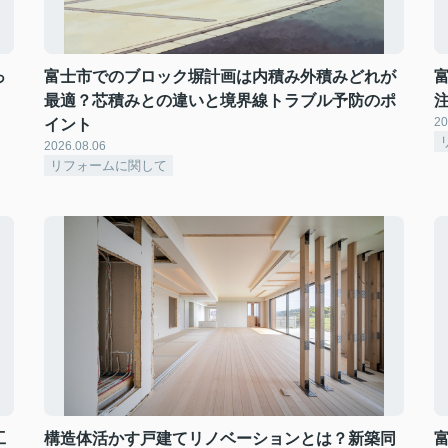
っ
富士市でのブロック塀計画は内積み外積みどれが
最適？芯積みとの違いと境界線トラブル予防のポ
20
イント
2026.08.06
リフォームに関して
工
構造体活かす戸建てリノベーションとは？新築同