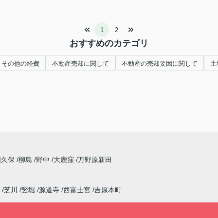
1
2
おすすめのカテゴリ
、その他の経費
不動産売却に関して
不動産の売却要因に関して
土
国久保
柳島
野中
大鹿窪
万野原新田
芝川
竪堀
源道寺
西富士宮
吉原本町