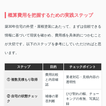
概算費用を把握するための実践ステップ
築30年住宅の外壁・屋根塗装にあたって、まずは信頼できる
情報に基づいて現状を確かめ、費用感を具体的につかむこと
が大切です。以下のステップを参考にしていただければと思
います。
ステップ
目的
チェックポイント
費用比較
業者対応・見積内容の
① 複数見積もり取得
と内容確
透明性
認
ひび割れの幅、チョー
② 自宅の状態チェッ
補修の要
キングの有無、写真記
ク
否判断
録