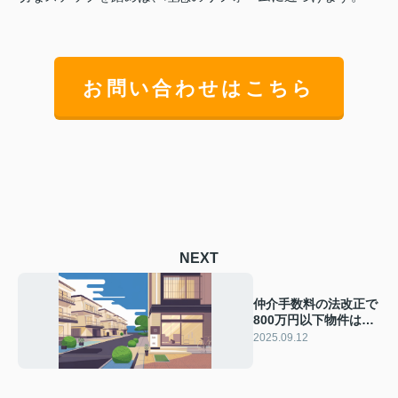
お問い合わせはこちら
NEXT
仲介手数料の法改正で
800万円以下物件はど
う変わる？新制度の内
2025.09.12
容やポイントを解説