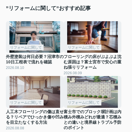
”リフォームに関して”おすすめ記事
リフォームに関して
リフォームに関して
外壁塗装は何日必要？沼津市の
フローリングの床がぶよぶよ沈
10日工程表で流れを確認
む原因は？富士宮市で安心の重
ね張りリフォーム
2026.08.10
2026.08.09
リフォームに関して
リフォームに関して
人工木フローリングの傷は直せ
富士市でのブロック塀計画は内
る？リペアでひっかき傷や凹み
積み外積みどれが最適？芯積み
を目立たなくする方法
との違いと境界線トラブル予防
のポイント
2026.08.08