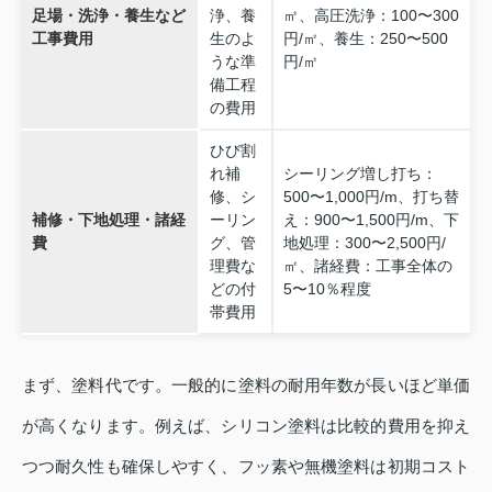
足場・洗浄・養生など
浄、養
㎡、高圧洗浄：100〜300
工事費用
生のよ
円/㎡、養生：250〜500
うな準
円/㎡
備工程
の費用
ひび割
れ補
シーリング増し打ち：
修、シ
500〜1,000円/m、打ち替
補修・下地処理・諸経
ーリン
え：900〜1,500円/m、下
費
グ、管
地処理：300〜2,500円/
理費な
㎡、諸経費：工事全体の
どの付
5〜10％程度
帯費用
まず、塗料代です。一般的に塗料の耐用年数が長いほど単価
が高くなります。例えば、シリコン塗料は比較的費用を抑え
つつ耐久性も確保しやすく、フッ素や無機塗料は初期コスト