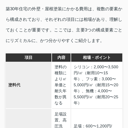
築30年住宅の外壁・屋根塗装にかかる費用は、複数の要素か
ら構成されており、それぞれの項目には相場があり、理解し
ておくことが重要です。ここでは、主要3つの構成要素ごと
にリズミカルに、かつ分かりやすくご紹介します。
項目
内容
相場・ポイント
塗料の
シリコン：2,000〜3,500
種類に
円/㎡（耐用10〜15
より㎡
年）、フッ素：3,000〜
塗料代
単価と
5,000円/㎡（耐用15〜20
耐久年
年）、無機：4,000〜
数が異
5,500円/㎡（耐用20〜25
なる
年）
足場設
置、高
圧洗
足場：600〜1,200円/