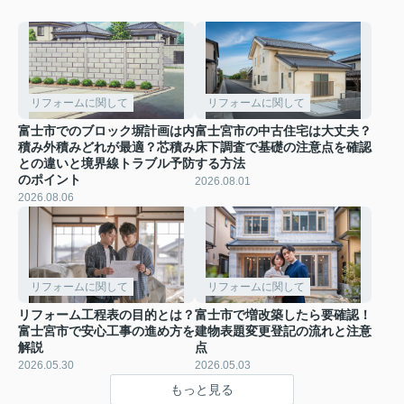
リフォームに関して
リフォームに関して
富士市でのブロック塀計画は内
富士宮市の中古住宅は大丈夫？
積み外積みどれが最適？芯積み
床下調査で基礎の注意点を確認
との違いと境界線トラブル予防
する方法
のポイント
2026.08.01
2026.08.06
リフォームに関して
リフォームに関して
リフォーム工程表の目的とは？
富士市で増改築したら要確認！
富士宮市で安心工事の進め方を
建物表題変更登記の流れと注意
解説
点
2026.05.30
2026.05.03
もっと見る