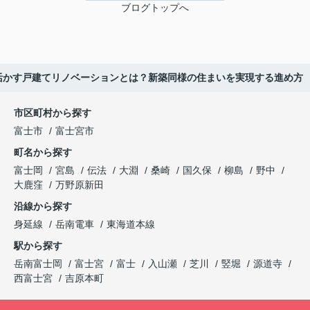
ブログトップへ
活かす戸建てリノベーションとは？新築同様の住まいを実現する進め方
市区町村から探す
富士市
富士宮市
町名から探す
富士岡
宮島
伝法
大淵
桑崎
国久保
柳島
野中
大鹿窪
万野原新田
沿線から探す
身延線
岳南電車
東海道本線
駅から探す
岳南富士岡
富士宮
富士
入山瀬
芝川
竪堀
源道寺
西富士宮
吉原本町