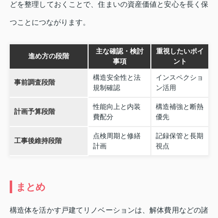
どを整理しておくことで、住まいの資産価値と安心を長く保
つことにつながります。
主な確認・検討
重視したいポイ
進め方の段階
事項
ント
構造安全性と法
インスペクショ
事前調査段階
規制確認
ン活用
性能向上と内装
構造補強と断熱
計画予算段階
費配分
優先
点検周期と修繕
記録保管と長期
工事後維持段階
計画
視点
まとめ
構造体を活かす戸建てリノベーションは、解体費用などの諸