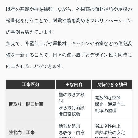
既存の基礎や柱を補強しながら、外周部の面材補強や屋根の
軽量化を行うことで、耐震性能を高めるフルリノベーション
の事例も増えています。
加えて、外壁仕上げや屋根材、キッチンや浴室などの住宅設
備を一新することで、日々の使い勝手とデザイン性を同時に
向上させることができます。
工事区分
主な内容
期待できる効果
壁の抜き方検
開放的な空間
討
間取り・開口計画
採光・通風向上
吹き抜け新設
動線の整理
開口部拡張
断熱材追加
省エネ性向上
性能向上工事
窓改修・内窓
温熱環境の安定