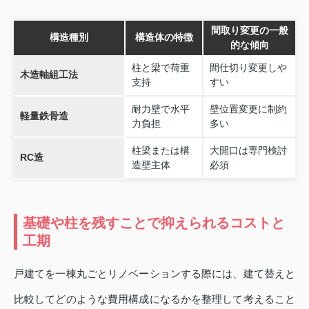
間取り変更の一般
構造種別
構造体の特徴
的な傾向
柱と梁で荷重
間仕切り変更しや
木造軸組工法
支持
すい
耐力壁で水平
壁位置変更に制約
軽量鉄骨造
力負担
多い
柱梁または構
大開口は専門検討
RC造
造壁主体
必須
基礎や柱を残すことで抑えられるコストと
工期
戸建てを一棟丸ごとリノベーションする際には、建て替えと
比較してどのような費用構成になるかを整理して考えること