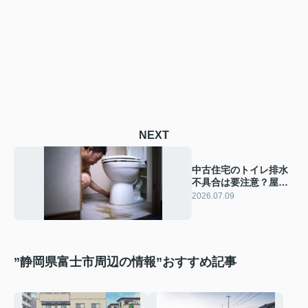
NEXT
中古住宅のトイレ排水
不具合は要注意？屋内
の排水経路チェックで
2026.07.09
早期発見につなげる方
法
”静岡県富士市周辺の情報”おすすめ記事