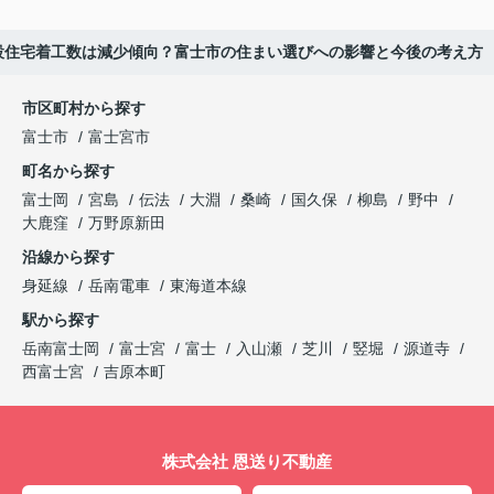
新設住宅着工数は減少傾向？富士市の住まい選びへの影響と今後の考え方
市区町村から探す
富士市
富士宮市
町名から探す
富士岡
宮島
伝法
大淵
桑崎
国久保
柳島
野中
大鹿窪
万野原新田
沿線から探す
身延線
岳南電車
東海道本線
駅から探す
岳南富士岡
富士宮
富士
入山瀬
芝川
竪堀
源道寺
西富士宮
吉原本町
株式会社 恩送り不動産