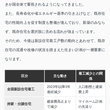
きが国全体で重視されるようになってきました。
また、長寿命化や省エネルギー基準の引き上げなど、既存住
宅の性能向上を促す制度も整備が進んでおり、新築のみなら
ず、既存住宅を選択肢に含める流れが強まっています。
そのため、今後は新設住宅着工戸数の動向とあわせて、既存
住宅の流通や改修の状況を踏まえた住まい計画が一層重要に
なります。
着工減少との関
区分
主な動き
係
2023年以降3年
人口動態と建築
全国新設住宅着工
連続減少
費上昇
建築費高止まり
マイホーム計画
持家・分譲住宅
で減少
の先送り