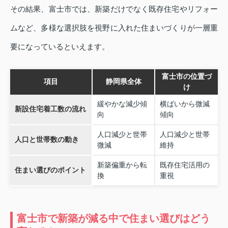
その結果、富士市では、新築だけでなく既存住宅やリフォー
ムなど、多様な選択肢を視野に入れた住まいづくりが一層重
要になっているといえます。
富士市の位置づ
項目
静岡県全体
け
緩やかな減少傾
横ばいから微減
新設住宅着工数の流れ
向
傾向
人口減少と世帯
人口減少と世帯
人口と世帯数の動き
微減
維持
新築偏重から転
既存住宅活用の
住まい選びのポイント
換
重視
富士市で新築が減る中で住まい選びはどう