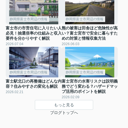
静岡県富士市周辺の情報
静岡県富士市周辺の情報
富士市の市営住宅に入りたい人
熊の被害は田舎ほど危険性が高
必見！抽選倍率の仕組みと収入
い？富士宮市で安全に暮らすた
要件を分かりやすく解説
めの対策と情報収集方法
2026.07.04
2026.06.03
静岡県富士市周辺の情報
静岡県富士市周辺の情報
富士駅北口の再整備はどんな内
富士宮市の水害リスクは説明義
容？住みやすさの変化も解説
務でどう変わる？ハザードマッ
プ活用のポイントを解説
2026.02.21
2026.02.09
もっと見る
ブログトップへ