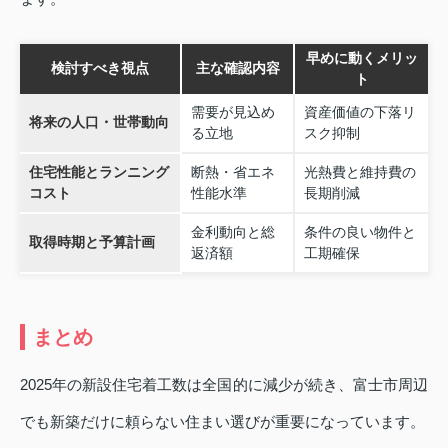
早めに動くメリッ
検討すべき視点
主な確認内容
ト
需要が見込め
資産価値の下落リ
将来の人口・世帯動向
る立地
スク抑制
住宅性能とランニング
断熱・省エネ
光熱費と維持費の
コスト
性能水準
長期削減
金利動向と総
条件の良い物件と
取得時期と予算計画
返済額
工期確保
まとめ
2025年の新設住宅着工数は全国的に減少が続き、富士市周辺
でも新築だけに頼らない住まい選びが重要になっています。