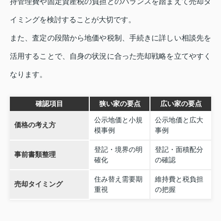
持管理費や固定資産税の負担とのバランスを踏まえて売却タ
イミングを検討することが大切です。
また、査定の段階から地価や税制、手続きに詳しい相談先を
活用することで、自身の状況に合った売却戦略を立てやすく
なります。
確認項目
狭い家の要点
広い家の要点
公示地価と小規
公示地価と広大
価格の考え方
模事例
事例
登記・境界の明
登記・面積配分
事前書類整理
確化
の確認
住み替え需要期
維持費と税負担
売却タイミング
重視
の把握