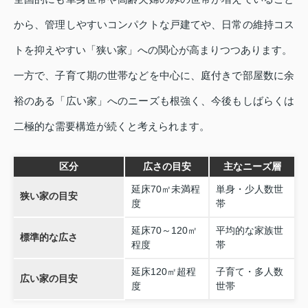
から、管理しやすいコンパクトな戸建てや、日常の維持コス
トを抑えやすい「狭い家」への関心が高まりつつあります。
一方で、子育て期の世帯などを中心に、庭付きで部屋数に余
裕のある「広い家」へのニーズも根強く、今後もしばらくは
二極的な需要構造が続くと考えられます。
区分
広さの目安
主なニーズ層
延床70㎡未満程
単身・少人数世
狭い家の目安
度
帯
延床70～120㎡
平均的な家族世
標準的な広さ
程度
帯
延床120㎡超程
子育て・多人数
広い家の目安
度
世帯