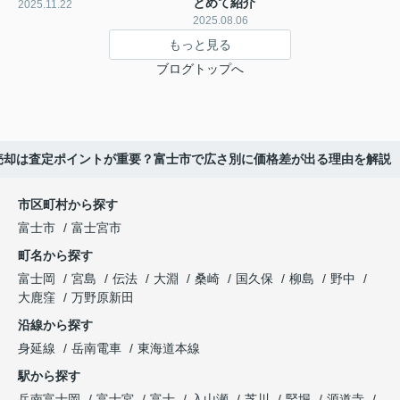
とめて紹介
2025.11.22
2025.08.06
もっと見る
ブログトップへ
売却は査定ポイントが重要？富士市で広さ別に価格差が出る理由を解説
市区町村から探す
富士市
富士宮市
町名から探す
富士岡
宮島
伝法
大淵
桑崎
国久保
柳島
野中
大鹿窪
万野原新田
沿線から探す
身延線
岳南電車
東海道本線
駅から探す
岳南富士岡
富士宮
富士
入山瀬
芝川
竪堀
源道寺