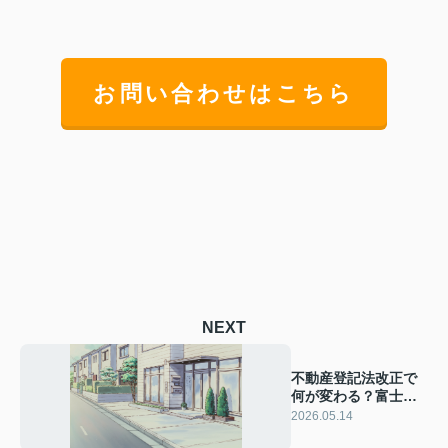
お問い合わせはこちら
NEXT
不動産登記法改正で
何が変わる？富士宮
市の住所氏名変更義
2026.05.14
務と実務対応を解説