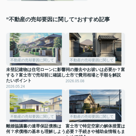
”不動産の売却要因に関して”おすすめ記事
不動産の売却要因に関して
不動産の売却要因に関して
未登記建物は住宅ローンに影響
祠の撤去やお祓いは必要か？富
する？富士市で売却前に確認し
士市で費用相場と手順を解説
たいポイント
2026.05.08
2026.05.24
不動産の売却要因に関して
不動産の売却要因に関して
離婚協議書の連帯保証債務は
富士市で特定空家の解体措置は
何？求償権の基本も理解しよう
必要？手続きや補助金情報もま