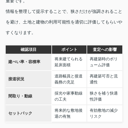
重要です。
情報を整理して提示することで、狭さだけが強調されること
を避け、土地と建物の利用可能性を適切に評価してもらいや
すくなります。
確認項目
ポイント
査定への影響
将来建てられる
再建築時のボリ
建ぺい率・容積率
延床面積
ューム評価
道路幅員と接道
再建築可否と流
接道状況
義務の充足
通性
採光や家事動線
狭さを補う快適
間取り・動線
の工夫
性評価
将来的な敷地後
有効敷地の減少
セットバック
退の有無
リスク