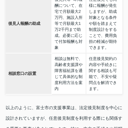
酬について、在
様に報酬が発生
宅で月額最大2
しますが、助成
万円、施設入所
対象となる条件
後見人報酬の助成
等で月額最大1
や額を踏まえて
万2千円まで助
制度設計をする
成。必要に応じ
ことで、費用負
て付加報酬も対
担の軽減が期待
象
できます。
相談は無料で、
任意後見契約の
高齢者支援課や
内容や手続きに
障害福祉課を通
関する相談も可
相談窓口の設置
じて具体的な制
能で、不安や疑
度利用方法を案
問点を解消でき
内
ます。
以上のように、富士市の支援事業は、法定後見制度を中心に
設計されていますが、任意後見制度を利用する際にも関係す