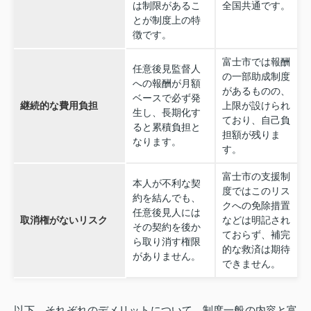
は制限があるこ
全国共通です。
とが制度上の特
徴です。
富士市では報酬
任意後見監督人
の一部助成制度
への報酬が月額
があるものの、
ベースで必ず発
継続的な費用負担
上限が設けられ
生し、長期化す
ており、自己負
ると累積負担と
担額が残りま
なります。
す。
富士市の支援制
本人が不利な契
度ではこのリス
約を結んでも、
クへの免除措置
任意後見人には
取消権がないリスク
などは明記され
その契約を後か
ておらず、補完
ら取り消す権限
的な救済は期待
がありません。
できません。
以下、それぞれのデメリットについて、制度一般の内容と富