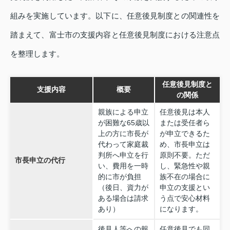
組みを実施しています。以下に、任意後見制度との関連性を
踏まえて、富士市の支援内容と任意後見制度における注意点
を整理します。
任意後見制度と
支援内容
概要
の関係
親族による申立
任意後見は本人
が困難な65歳以
または受任者ら
上の方に市長が
が申立できるた
代わって家庭裁
め、市長申立は
判所へ申立を行
原則不要。ただ
市長申立の代行
い、費用を一時
し、緊急性や親
的に市が負担
族不在の場合に
（後日、資力が
申立の支援とい
ある場合は請求
う点で安心材料
あり）
になります。
後見人等への報
任意後見でも同