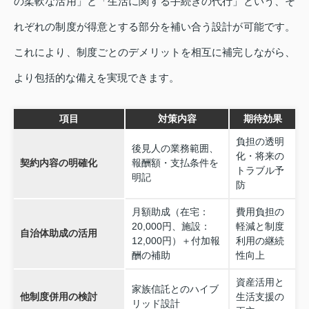
の柔軟な活用」と「生活に関する手続きの代行」という、そ
れぞれの制度が得意とする部分を補い合う設計が可能です。
これにより、制度ごとのデメリットを相互に補完しながら、
より包括的な備えを実現できます。
項目
対策内容
期待効果
負担の透明
後見人の業務範囲、
化・将来の
契約内容の明確化
報酬額・支払条件を
トラブル予
明記
防
月額助成（在宅：
費用負担の
20,000円、施設：
軽減と制度
自治体助成の活用
12,000円）＋付加報
利用の継続
酬の補助
性向上
資産活用と
家族信託とのハイブ
他制度併用の検討
生活支援の
リッド設計