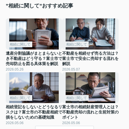
”相続に関して”おすすめ記事
相続に関して
相続に関して
遺産分割協議がまとまらないと
不動産を相続せず売る方法は？
き不動産はどう守る？富士市で
富士市で安全に売却する流れを
売却防止を図る具体策を解説
解説
2026.05.26
2026.05.07
相続に関して
相続に関して
相続登記をしないとどうなるリ
富士市の相続財産管理人とは？
スクは？富士市の不動産相続で
不動産売却の流れと生前対策の
損をしないための基礎知識
ポイント
2026.05.06
2026.05.06