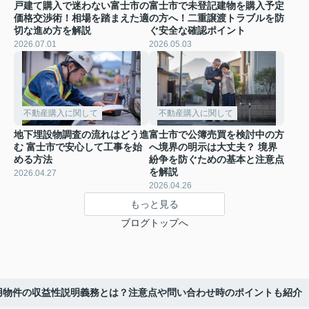
戸建て購入で迷わない富士市の
富士市で未登記建物を購入予定
価格交渉術！相場を踏まえた適
の方へ！二重譲渡トラブルを防
切な進め方を解説
ぐ安全な確認ポイント
2026.07.01
2026.05.03
不動産購入に関して
不動産購入に関して
地下埋設物調査の流れはどう進
富士市で公簿売買を検討中の方
む 富士市で安心して工事を始
へ境界の明示は大丈夫？ 境界
める方法
紛争を防ぐための基本と注意点
を解説
2026.04.27
2026.04.26
もっと見る
ブログトップへ
用物件の収益性説明義務とは？注意点や問い合わせ時のポイントも紹介