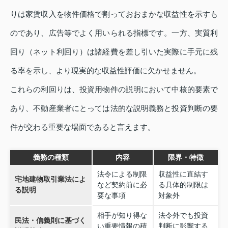
りは家賃収入を物件価格で割っておおまかな収益性を示すも
のであり、広告等でよく用いられる指標です。一方、実質利
回り（ネット利回り）は諸経費を差し引いた実際に手元に残
る率を示し、より現実的な収益性評価に欠かせません。
これらの利回りは、投資用物件の説明において中核的要素で
あり、不動産業者にとっては法的な説明義務と投資判断の要
件が交わる重要な場面であると言えます。
義務の種類
内容
限界・特徴
法令による制限
収益性に直結す
宅地建物取引業法によ
など契約前に必
る具体的制限は
る説明
要な事項
対象外
相手が知り得な
法令外でも投資
民法・信義則に基づく
い重要情報の積
判断に影響する