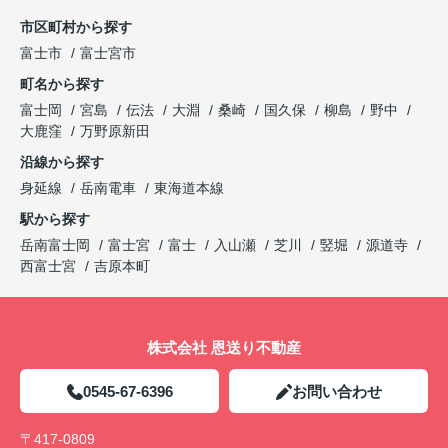
市区町村から探す
富士市
富士宮市
町名から探す
富士岡
宮島
伝法
大淵
桑崎
国久保
柳島
野中
大鹿窪
万野原新田
沿線から探す
身延線
岳南電車
東海道本線
駅から探す
岳南富士岡
富士宮
富士
入山瀬
芝川
竪堀
源道寺
西富士宮
吉原本町
株式会社 恩送り不動産
0545-67-6396
お問い合わせ
〒417-0809