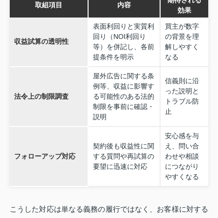
取組項目
内容
効果
表面利回りと実質利
買主が数字
回り（NOI利回り
の背景を理
収益試算の透明性
等）を併記し、各前
解しやすく
提条件を明示
なる
屋外広告に関する条
信義則に沿
例等、収益に影響す
った説明と
法令上の制限調査
る可能性のある法的
トラブル防
制限を事前に確認・
止
説明
安心感を与
契約後も収益性に関
え、問い合
フォローアップ対応
する質問や再試算の
わせや相談
要望に迅速に対応
につながり
やすくなる
こうした対応は単なる義務の履行ではなく、お客様に対する