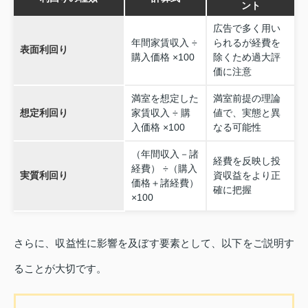
ント
広告で多く用い
年間家賃収入 ÷
られるが経費を
表面利回り
購入価格 ×100
除くため過大評
価に注意
満室を想定した
満室前提の理論
想定利回り
家賃収入 ÷ 購
値で、実態と異
入価格 ×100
なる可能性
（年間収入－諸
経費を反映し投
経費） ÷（購入
実質利回り
資収益をより正
価格＋諸経費）
確に把握
×100
さらに、収益性に影響を及ぼす要素として、以下をご説明す
ることが大切です。