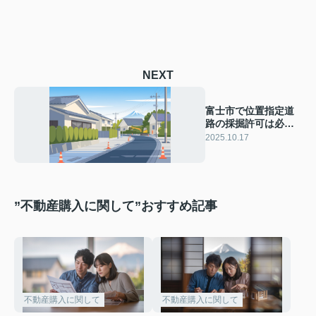
NEXT
富士市で位置指定道
路の採掘許可は必
要？通行採掘に関す
2025.10.17
るトラブル事例も紹
介
”不動産購入に関して”おすすめ記事
不動産購入に関して
不動産購入に関して