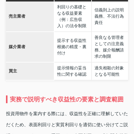
利回りの基礎と
信義則上の説明
なる収益要素
売主業者
義務、不法行為
（例：広告収
責任
入）の法令制限
善良なる管理者
提示する収益性
としての注意義
媒介業者
根拠の精度・裏
務、媒介報酬請
付け
求の制限
提示情報の妥当
過失相殺の対象
買主
性に関する確認
となる可能性
実務で説明すべき収益性の要素と調査範囲
投資用物件を案内する際には、収益性を正確に理解していた
だくため、表面利回りと実質利回りを適切に使い分けてご説