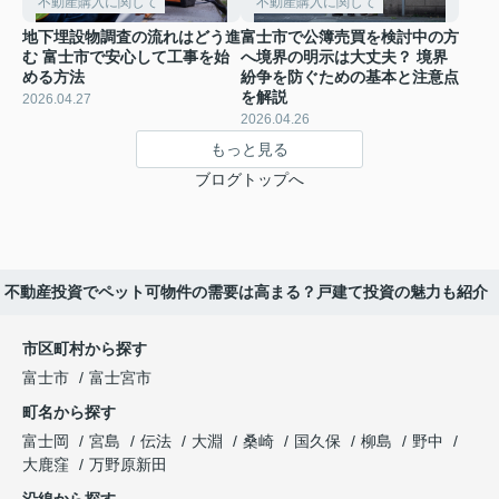
不動産購入に関して
不動産購入に関して
地下埋設物調査の流れはどう進
富士市で公簿売買を検討中の方
む 富士市で安心して工事を始
へ境界の明示は大丈夫？ 境界
める方法
紛争を防ぐための基本と注意点
を解説
2026.04.27
2026.04.26
もっと見る
ブログトップへ
不動産投資でペット可物件の需要は高まる？戸建て投資の魅力も紹介
市区町村から探す
富士市
富士宮市
町名から探す
富士岡
宮島
伝法
大淵
桑崎
国久保
柳島
野中
大鹿窪
万野原新田
沿線から探す