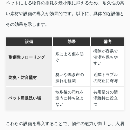
ペットによる物件の損耗を最小限に抑えるため、耐久性の高
い素材や設備の導入が効果的です。以下に、具体的な設備と
その効果を示します。
設備
効果
備考
掃除が容易で
爪による傷を防
耐傷性フローリング
清潔を保ちや
ぐ
すい
臭いや鳴き声の
近隣トラブル
防臭・防音壁材
漏れを軽減
の防止に寄与
散歩後の汚れを
共用部分の清
ペット用足洗い場
室内に持ち込ま
潔維持に役立
ない
つ
これらの設備を導入することで、物件の魅力が向上し、入居