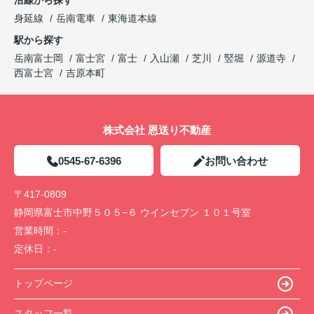
身延線
岳南電車
東海道本線
駅から探す
岳南富士岡
富士宮
富士
入山瀬
芝川
竪堀
源道寺
西富士宮
吉原本町
株式会社 恩送り不動産
0545-67-6396
お問い合わせ
〒417-0809
静岡県富士市中野５０５−６ ウインセブン １０１号室
営業時間：
-
定休日：
-
トップページ
スタッフ一覧