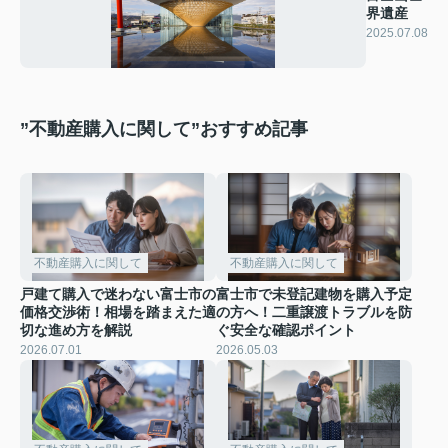
界遺産
2025.07.08
”不動産購入に関して”おすすめ記事
不動産購入に関して
不動産購入に関して
戸建て購入で迷わない富士市の
富士市で未登記建物を購入予定
価格交渉術！相場を踏まえた適
の方へ！二重譲渡トラブルを防
切な進め方を解説
ぐ安全な確認ポイント
2026.07.01
2026.05.03