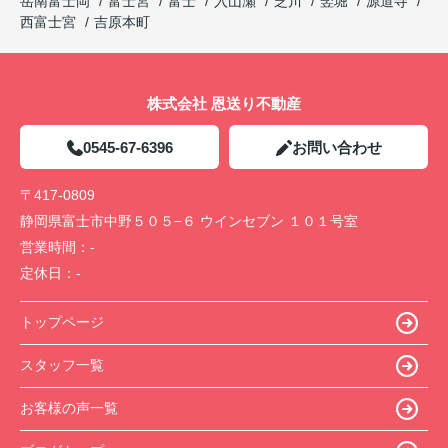
岳南富士岡
富士宮
富士
入山瀬
芝川
竪堀
源道寺
西富士宮
吉原本町
株式会社 恩送り不動産
0545-67-6396
お問い合わせ
〒417-0809
静岡県富士市中野５０５−６ ウインセブン １０１号室
営業時間：
-
定休日：
-
トップページ
スタッフ一覧
お客様の声一覧