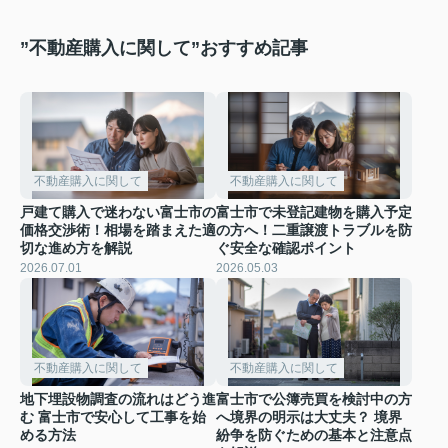
”不動産購入に関して”おすすめ記事
不動産購入に関して
不動産購入に関して
戸建て購入で迷わない富士市の
富士市で未登記建物を購入予定
価格交渉術！相場を踏まえた適
の方へ！二重譲渡トラブルを防
切な進め方を解説
ぐ安全な確認ポイント
2026.07.01
2026.05.03
不動産購入に関して
不動産購入に関して
地下埋設物調査の流れはどう進
富士市で公簿売買を検討中の方
む 富士市で安心して工事を始
へ境界の明示は大丈夫？ 境界
める方法
紛争を防ぐための基本と注意点