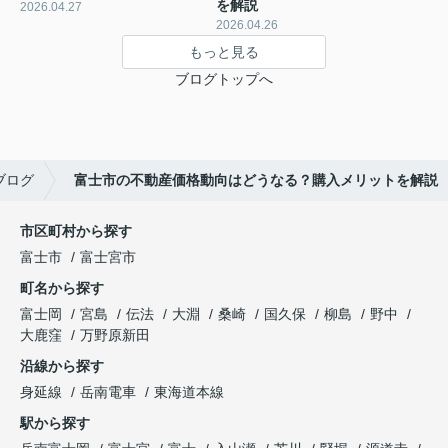
を解説
2026.04.27
2026.04.26
もっと見る
ブログトップへ
ブログ
富士市の不動産価格動向はどうなる？購入メリットを解説
市区町村から探す
富士市
富士宮市
町名から探す
富士岡
宮島
伝法
大淵
桑崎
国久保
柳島
野中
大鹿窪
万野原新田
沿線から探す
身延線
岳南電車
東海道本線
駅から探す