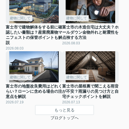
建物に関して
建物に関して
富士市で建物解体をする前に確
富士市の木造住宅は大丈夫？ホ
認したい書類は？産業廃棄物マ
ールダウン金物外れと耐震性を
ニフェストの保管ポイントも解
点検する方法
説
2026.08.03
2026.08.03
建物に関して
建物に関して
富士市の地盤改良費用はどれく
富士市の屋根裏で聞こえる雨音
らい？ローンに含める場合の注
が不安？雨漏りの見つけ方と自
意点を解説
宅チェックポイントを解説
2026.07.19
2026.07.13
もっと見る
ブログトップへ