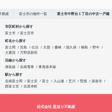
不動産
富士市の物件一覧
富士市中野台１丁目の中古一戸建
市区町村から探す
富士市
富士宮市
町名から探す
富士岡
宮島
伝法
大淵
桑崎
国久保
柳島
野中
大鹿窪
万野原新田
沿線から探す
身延線
岳南電車
東海道本線
駅から探す
岳南富士岡
富士宮
富士
入山瀬
芝川
竪堀
源道寺
西富士宮
吉原本町
株式会社 恩送り不動産