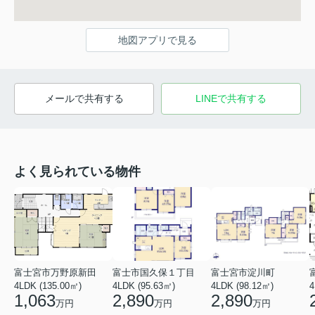
地図アプリで見る
メールで共有する
LINEで共有する
よく見られている物件
富士宮市万野原新田
富士市国久保１丁目
富士宮市淀川町
4LDK (135.00㎡)
4LDK (95.63㎡)
4LDK (98.12㎡)
4
1,063
2,890
2,890
万円
万円
万円