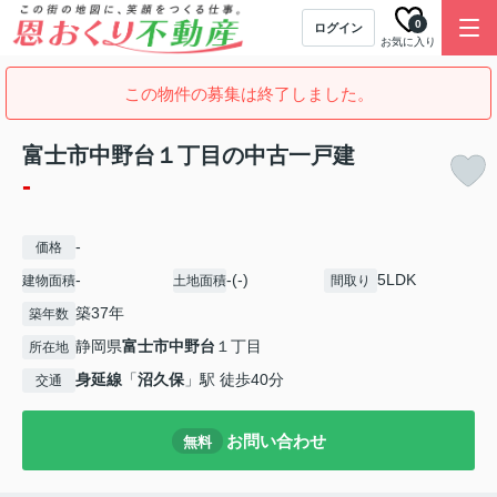
0
ログイン
お気に入り
この物件の募集は終了しました。
富士市中野台１丁目の中古一戸建
-
-
価格
-
-(-)
5LDK
建物面積
土地面積
間取り
築37年
築年数
静岡県
富士市
中野台
１丁目
所在地
身延線
「
沼久保
」駅 徒歩40分
交通
お問い合わせ
無料