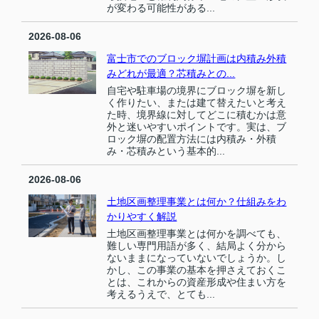
が変わる可能性がある...
2026-08-06
富士市でのブロック塀計画は内積み外積
みどれが最適？芯積みとの...
自宅や駐車場の境界にブロック塀を新し
く作りたい、または建て替えたいと考え
た時、境界線に対してどこに積むかは意
外と迷いやすいポイントです。実は、ブ
ロック塀の配置方法には内積み・外積
み・芯積みという基本的...
2026-08-06
土地区画整理事業とは何か？仕組みをわ
かりやすく解説
土地区画整理事業とは何かを調べても、
難しい専門用語が多く、結局よく分から
ないままになっていないでしょうか。し
かし、この事業の基本を押さえておくこ
とは、これからの資産形成や住まい方を
考えるうえで、とても...