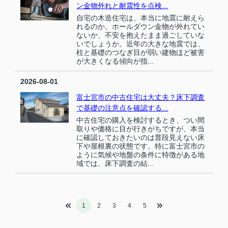
ン金物外れと耐震性を点検...
自宅の木造住宅は、本当に地震に耐えら
れるのか。ホールダウン金物が外れてい
ないか、不安を抱えたまま過ごしていな
いでしょうか。近年の大きな地震では、
柱と基礎のつなぎ目が弱い建物ほど被害
が大きくなる傾向が指...
2026-08-01
富士宮市の中古住宅は大丈夫？床下調査
で基礎の注意点を確認する...
中古住宅の購入を検討するとき、つい間
取りや価格に目が行きがちですが、本当
に確認しておきたいのは普段見えない床
下や屋根裏の状態です。特に富士宮市の
ように気候や地盤の条件に特徴がある地
域では、床下調査の結...
1
2
3
4
5