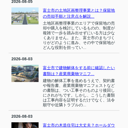
2026-08-05
富士市の土地区画整理事業とは？保留地
の売却手順と注意点を解説...
土地区画整理事業のエリアで保留地の売
却や購入を検討しているものの、制度が
複雑で一歩を踏み出せずにいる方は少な
くありません。また、富士市のまちづく
りがどのように進み、その中で保留地が
どんな役割を担ってい...
2026-08-03
富士市で建物解体をする前に確認したい
書類は？産業廃棄物マニフ...
建物の解体工事を進めるうえで、契約書
や報告書、産業廃棄物マニフェストなど
の書類は、つい工事そのものより後回し
にされがちです。しかし、こうした書類
は工事内容を証明するだけでなく、法令
順守や近隣トラブルの...
2026-08-03
富士市の木造住宅は大丈夫？ホールダウ