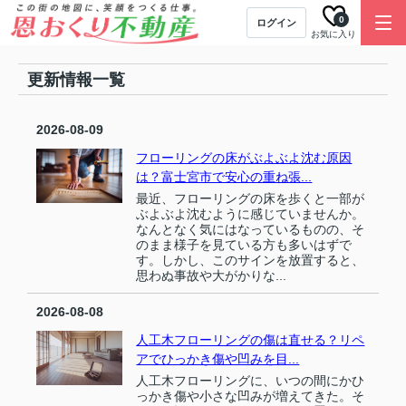
0
ログイン
お気に入り
更新情報一覧
2026-08-09
フローリングの床がぶよぶよ沈む原因
は？富士宮市で安心の重ね張...
最近、フローリングの床を歩くと一部が
ぶよぶよ沈むように感じていませんか。
なんとなく気にはなっているものの、そ
のまま様子を見ている方も多いはずで
す。しかし、このサインを放置すると、
思わぬ事故や大がかりな...
2026-08-08
人工木フローリングの傷は直せる？リペ
アでひっかき傷や凹みを目...
人工木フローリングに、いつの間にかひ
っかき傷や小さな凹みが増えてきた。そ