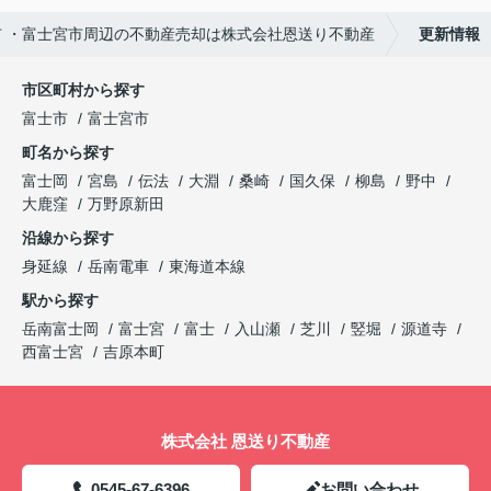
市 ・富士宮市周辺の不動産売却は株式会社恩送り不動産
更新情報
市区町村から探す
富士市
富士宮市
町名から探す
富士岡
宮島
伝法
大淵
桑崎
国久保
柳島
野中
大鹿窪
万野原新田
沿線から探す
身延線
岳南電車
東海道本線
駅から探す
岳南富士岡
富士宮
富士
入山瀬
芝川
竪堀
源道寺
西富士宮
吉原本町
株式会社 恩送り不動産
0545-67-6396
お問い合わせ