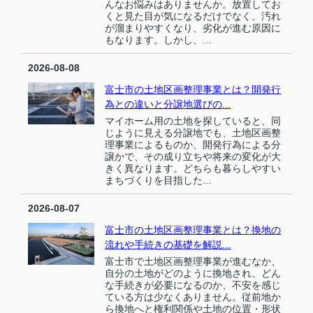
んなお悩みはありませんか。放置してお
くと見た目が気になるだけでなく、汚れ
が溜まりやすくなり、劣化が進む原因に
もなります。しかし、...
2026-08-08
富士市の土地区画整理事業とは？開発行
為との違いと分譲地選びの...
マイホーム用の土地を探していると、同
じように見える分譲地でも、土地区画整
理事業によるものか、開発行為による分
譲かで、その成り立ちや将来の変化が大
きく異なります。どちらも暮らしやすい
まちづくりを目指した...
2026-08-07
富士市の土地区画整理事業とは？換地の
流れや手続きの基礎を解説...
富士市で土地区画整理事業が進むなか、
自分の土地がどのように換地され、どん
な手続きが必要になるのか、不安を感じ
ている方は少なくありません。従前地か
ら換地へと権利関係や土地の位置・形状