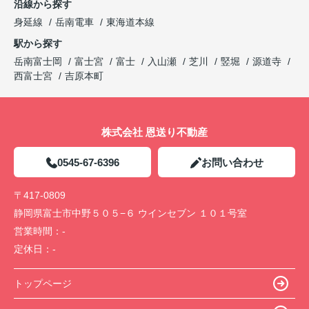
沿線から探す
身延線
岳南電車
東海道本線
駅から探す
岳南富士岡
富士宮
富士
入山瀬
芝川
竪堀
源道寺
西富士宮
吉原本町
株式会社 恩送り不動産
0545-67-6396
お問い合わせ
〒417-0809
静岡県富士市中野５０５−６ ウインセブン １０１号室
営業時間：
-
定休日：
-
トップページ