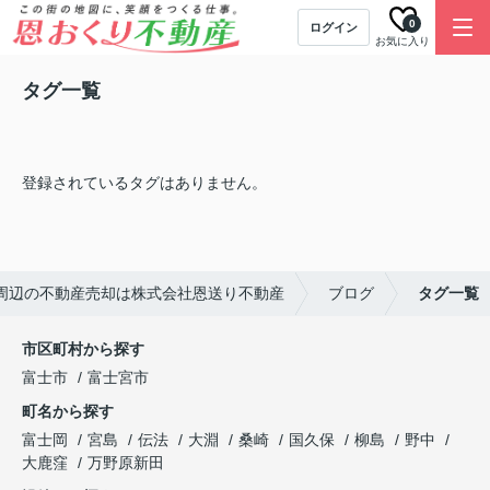
0
ログイン
お気に入り
タグ一覧
登録されているタグはありません。
市周辺の不動産売却は株式会社恩送り不動産
ブログ
タグ一覧
市区町村から探す
富士市
富士宮市
町名から探す
富士岡
宮島
伝法
大淵
桑崎
国久保
柳島
野中
大鹿窪
万野原新田