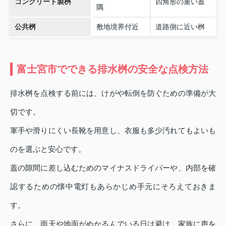
コンクリート製桝
四角形の重い蓋
隅
公共桝
敷地境界付近
道路側に近い桝
富士宮市でできる排水桝の安全な点検方法
排水桝を点検する前には、けがや転倒を防ぐための準備が大
切です。
軍手や滑りにくい長靴を用意し、衣服も多少汚れてもよいも
のを選ぶと安心です。
蓋の隙間に差し込むためのマイナスドライバーや、内部を確
認するための懐中電灯もあらかじめ手元にそろえておきま
す。
さらに、雨天や地面がぬかるんでいる日は避け、家族に声を