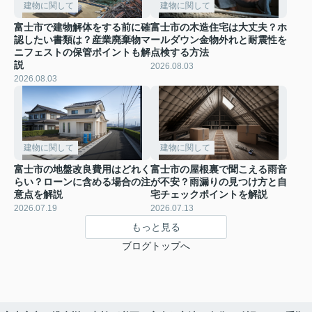
建物に関して
建物に関して
富士市で建物解体をする前に確
富士市の木造住宅は大丈夫？ホ
認したい書類は？産業廃棄物マ
ールダウン金物外れと耐震性を
ニフェストの保管ポイントも解
点検する方法
説
2026.08.03
2026.08.03
建物に関して
建物に関して
富士市の地盤改良費用はどれく
富士市の屋根裏で聞こえる雨音
らい？ローンに含める場合の注
が不安？雨漏りの見つけ方と自
意点を解説
宅チェックポイントを解説
2026.07.19
2026.07.13
もっと見る
ブログトップへ