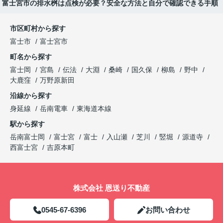
富士宮市の排水桝は点検が必要？安全な方法と自分で確認できる手順
市区町村から探す
富士市
富士宮市
町名から探す
富士岡
宮島
伝法
大淵
桑崎
国久保
柳島
野中
大鹿窪
万野原新田
沿線から探す
身延線
岳南電車
東海道本線
駅から探す
岳南富士岡
富士宮
富士
入山瀬
芝川
竪堀
源道寺
西富士宮
吉原本町
株式会社 恩送り不動産
0545-67-6396
お問い合わせ