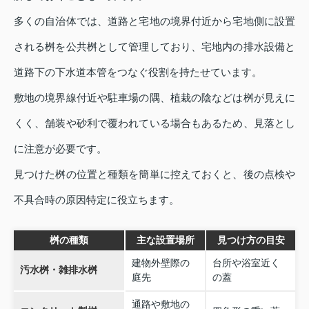
多くの自治体では、道路と宅地の境界付近から宅地側に設置
される桝を公共桝として管理しており、宅地内の排水設備と
道路下の下水道本管をつなぐ役割を持たせています。
敷地の境界線付近や駐車場の隅、植栽の陰などは桝が見えに
くく、舗装や砂利で覆われている場合もあるため、見落とし
に注意が必要です。
見つけた桝の位置と種類を簡単に控えておくと、後の点検や
不具合時の原因特定に役立ちます。
桝の種類
主な設置場所
見つけ方の目安
建物外壁際の
台所や浴室近く
汚水桝・雑排水桝
庭先
の蓋
通路や敷地の