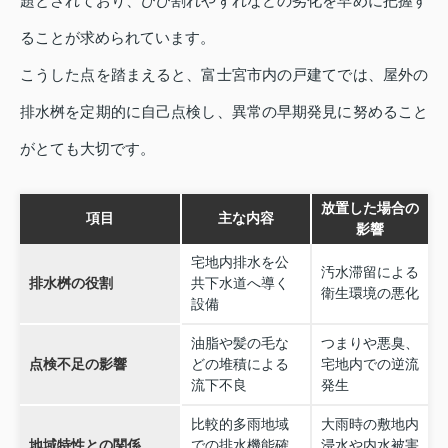
題とされており、ひび割れやずれなどの劣化を早めに把握す
ることが求められています。
こうした点を踏まえると、富士宮市内の戸建てでは、屋外の
排水桝を定期的に自己点検し、異常の早期発見に努めること
がとても大切です。
放置した場合の
項目
主な内容
影響
宅地内排水を公
汚水滞留による
排水桝の役割
共下水道へ導く
衛生環境の悪化
設備
油脂や髪の毛な
つまりや悪臭、
点検不足の影響
どの堆積による
宅地内での逆流
流下不良
発生
比較的多雨地域
大雨時の敷地内
地域特性との関係
での排水機能確
浸水や内水被害