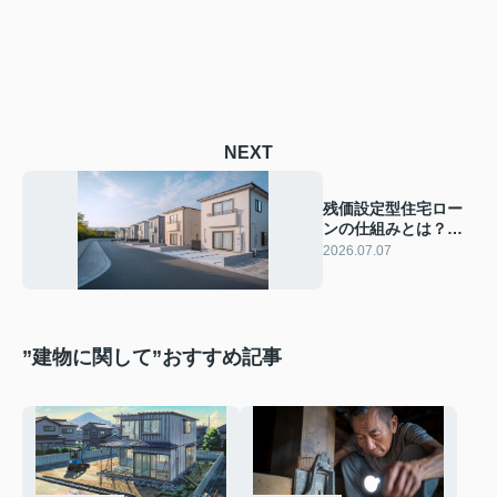
NEXT
残価設定型住宅ロー
ンの仕組みとは？富
士市で毎月返済を抑
2026.07.07
えるポイントを解説
”建物に関して”おすすめ記事