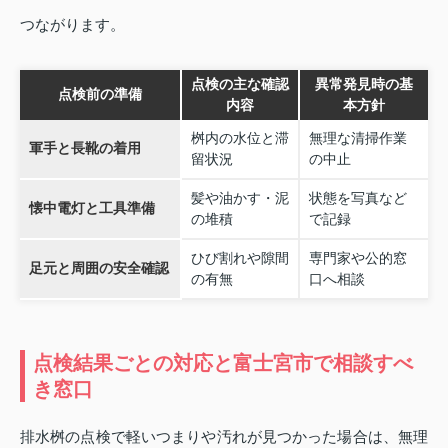
つながります。
点検の主な確認
異常発見時の基
点検前の準備
内容
本方針
桝内の水位と滞
無理な清掃作業
軍手と長靴の着用
留状況
の中止
髪や油かす・泥
状態を写真など
懐中電灯と工具準備
の堆積
で記録
ひび割れや隙間
専門家や公的窓
足元と周囲の安全確認
の有無
口へ相談
点検結果ごとの対応と富士宮市で相談すべ
き窓口
排水桝の点検で軽いつまりや汚れが見つかった場合は、無理