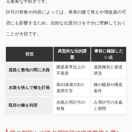
る重要な手続きです。
許可の有無や内容によっては、将来の建て替えや増改築の可
否にも影響するため、法的な位置付けを十分に理解しておく
ことが大切です。
典型的な法的課
事前に確認した
状況
題
い点
建築基準法上の
道路種別と接道
道路と敷地の間に水路
不接道
状況
第43条第2項の
橋の幅員や構造
水路を挟んで橋を計画
適用可否
条件
水路占用許可の
占用許可の名義
既存の橋を利用
有無
と期間