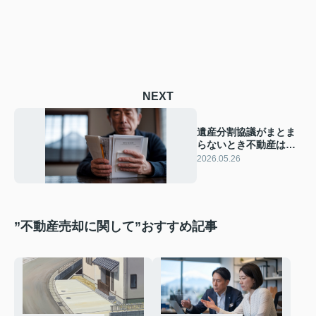
NEXT
遺産分割協議がまとま
らないとき不動産はど
う守る？富士市で売却
2026.05.26
防止を図る具体策を解
説
”不動産売却に関して”おすすめ記事