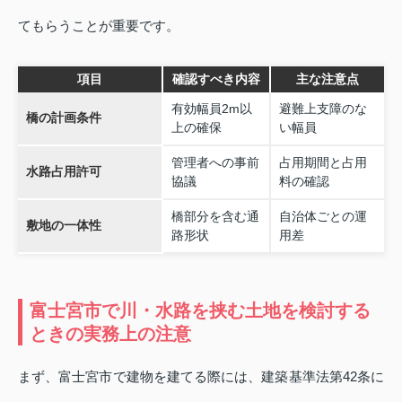
てもらうことが重要です。
項目
確認すべき内容
主な注意点
有効幅員2m以
避難上支障のな
橋の計画条件
上の確保
い幅員
管理者への事前
占用期間と占用
水路占用許可
協議
料の確認
橋部分を含む通
自治体ごとの運
敷地の一体性
路形状
用差
富士宮市で川・水路を挟む土地を検討する
ときの実務上の注意
まず、富士宮市で建物を建てる際には、建築基準法第42条に