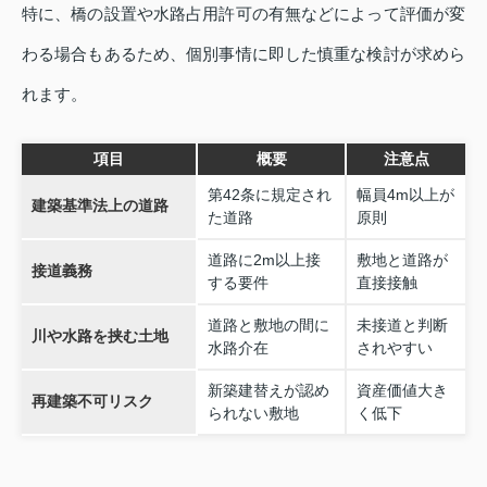
特に、橋の設置や水路占用許可の有無などによって評価が変
わる場合もあるため、個別事情に即した慎重な検討が求めら
れます。
項目
概要
注意点
第42条に規定され
幅員4m以上が
建築基準法上の道路
た道路
原則
道路に2m以上接
敷地と道路が
接道義務
する要件
直接接触
道路と敷地の間に
未接道と判断
川や水路を挟む土地
水路介在
されやすい
新築建替えが認め
資産価値大き
再建築不可リスク
られない敷地
く低下