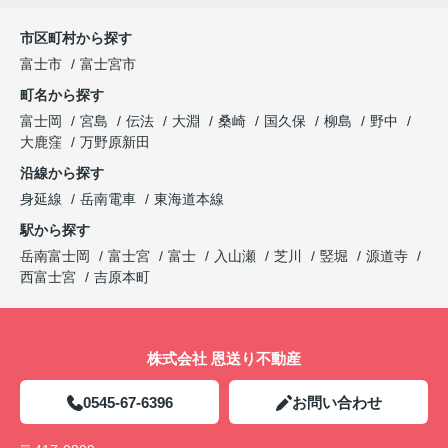
市区町村から探す
富士市
富士宮市
町名から探す
富士岡
宮島
伝法
大淵
桑崎
国久保
柳島
野中
大鹿窪
万野原新田
沿線から探す
身延線
岳南電車
東海道本線
駅から探す
岳南富士岡
富士宮
富士
入山瀬
芝川
竪堀
源道寺
西富士宮
吉原本町
株式会社 恩送り不動産
0545-67-6396
お問い合わせ