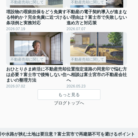
不動産売却に関して
不動産売却に関して
埋設物の瑕疵担保をどう免責す
不動産の電子契約導入が進まな
る特約か？完全免責に近づける
い理由は？富士市で失敗しない
条項例と実務対応
進め方と対応策
2026.07.19
2026.07.07
不動産売却に関して
不動産売却に関して
おひとりさま終活に不動産売却
位置指定道路の同意印で悩む方
は必要？富士市で後悔しない住
へ相談は富士宮市の不動産会社
まいの整理方法
へ
2026.07.02
2026.05.23
もっと見る
ブログトップへ
川や水路が挟む土地は要注意？富士宮市で再建築不可を避けるポイント