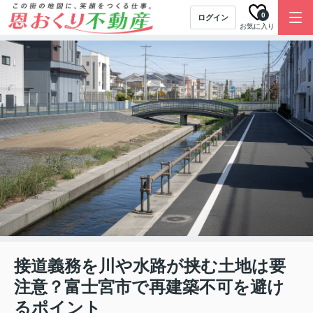
0
ログイン
お気に入り
接道義務を川や水路が挟む土地は要
注意？富士宮市で再建築不可を避け
るポイント