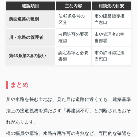
確認項目
主な内容
相談先の目安
法42条各号の
市の建築指導担
前面道路の種別
区分
当窓口
占用許可の要否
市や管理者の担
川・水路の管理者
確認
当部署
認定基準と必要
市の許可認定担
第43条第2項の扱い
書類
当窓口
まとめ
川や水路を挟む土地は、見た目は道路に近くても、建築基準
法上の接道義務を満たさず「再建築不可」と判断されるおそ
れがあります。
橋の幅員や構造、水路占用許可の有無など、専門的な確認を