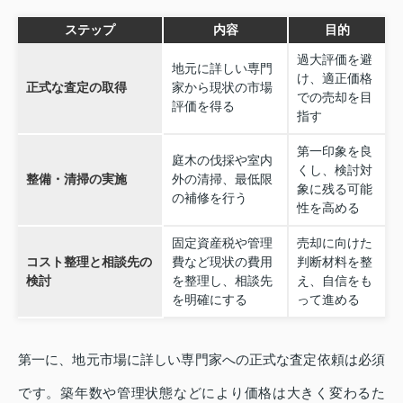
ステップ
内容
目的
過大評価を避
地元に詳しい専門
け、適正価格
正式な査定の取得
家から現状の市場
での売却を目
評価を得る
指す
第一印象を良
庭木の伐採や室内
くし、検討対
整備・清掃の実施
外の清掃、最低限
象に残る可能
の補修を行う
性を高める
固定資産税や管理
売却に向けた
コスト整理と相談先の
費など現状の費用
判断材料を整
検討
を整理し、相談先
え、自信をも
を明確にする
って進める
第一に、地元市場に詳しい専門家への正式な査定依頼は必須
です。築年数や管理状態などにより価格は大きく変わるた