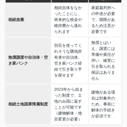
相続自体をなか
家庭裁判所へ
ったことにし、
の申述が必要
相続放棄
将来的な税金や
で、期限があ
維持費から逃れ
るため注意が
られます
必要です
無償とはい
別荘を使ってく
え、譲渡には
れそうな隣地所
準備や責任が
無償譲渡や自治体・空
有者や自治体、
伴い、確実に
き家バンク
空き家バンク経
引き取られる
由で引き取り手
保証はありま
を探せます
せん
2023年から始ま
建物がある場
った制度で、土
合は対象外の
地のみ国に返す
相続土地国庫帰属制度
ため、事前に
ことが可能です
解体の手続き
（建物解体・地
が必須です
目変更が必要）