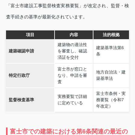
「富士市建設工事監督検査実務要覧」が改定され、監督・検
査手続きの基準が最新化されています。
項目
内容
法的根拠
建築物の適法性
建築基準法第6
建築確認申請
を審査し、確認
条
済証を交付
富士市が窓口と
地方自治法・建
特定行政庁
なり、申請を審
築基準法
査
富士市条例・実
実務要覧で詳細
監督検査基準
務要覧（令和7
に定めている
年改定）
富士市での建築における第6条関連の最近の