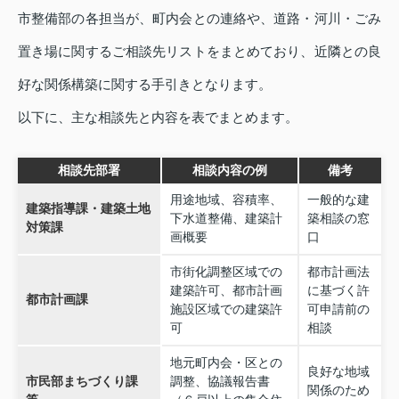
市整備部の各担当が、町内会との連絡や、道路・河川・ごみ
置き場に関するご相談先リストをまとめており、近隣との良
好な関係構築に関する手引きとなります。
以下に、主な相談先と内容を表でまとめます。
相談先部署
相談内容の例
備考
用途地域、容積率、
一般的な建
建築指導課・建築土地
下水道整備、建築計
築相談の窓
対策課
画概要
口
市街化調整区域での
都市計画法
建築許可、都市計画
に基づく許
都市計画課
施設区域での建築許
可申請前の
可
相談
地元町内会・区との
良好な地域
市民部まちづくり課
調整、協議報告書
関係のため