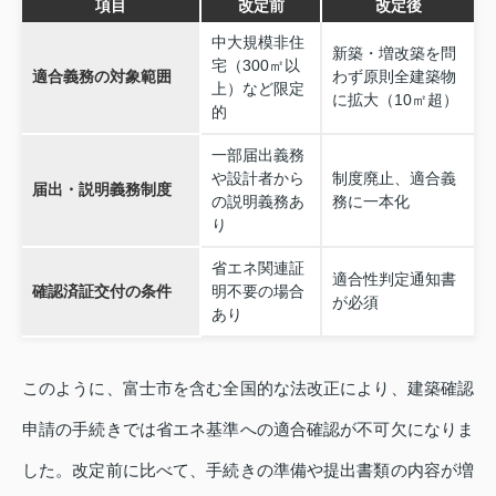
項目
改定前
改定後
中大規模非住
新築・増改築を問
宅（300㎡以
適合義務の対象範囲
わず原則全建築物
上）など限定
に拡大（10㎡超）
的
一部届出義務
や設計者から
制度廃止、適合義
届出・説明義務制度
の説明義務あ
務に一本化
り
省エネ関連証
適合性判定通知書
確認済証交付の条件
明不要の場合
が必須
あり
このように、富士市を含む全国的な法改正により、建築確認
申請の手続きでは省エネ基準への適合確認が不可欠になりま
した。改定前に比べて、手続きの準備や提出書類の内容が増