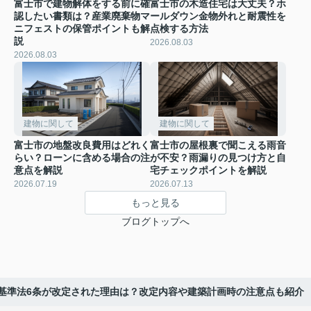
富士市で建物解体をする前に確
富士市の木造住宅は大丈夫？ホ
認したい書類は？産業廃棄物マ
ールダウン金物外れと耐震性を
ニフェストの保管ポイントも解
点検する方法
説
2026.08.03
2026.08.03
建物に関して
建物に関して
富士市の地盤改良費用はどれく
富士市の屋根裏で聞こえる雨音
らい？ローンに含める場合の注
が不安？雨漏りの見つけ方と自
意点を解説
宅チェックポイントを解説
2026.07.19
2026.07.13
もっと見る
ブログトップへ
基準法6条が改定された理由は？改定内容や建築計画時の注意点も紹介