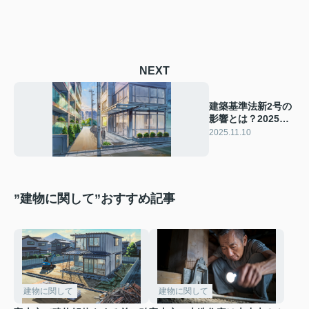
NEXT
建築基準法新2号の
影響とは？2025年
改正や新3号への対
2025.11.10
応方法も解説
”建物に関して”おすすめ記事
建物に関して
建物に関して