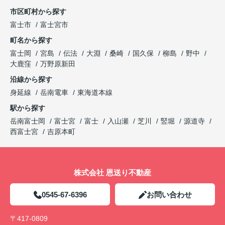
市区町村から探す
富士市
富士宮市
町名から探す
富士岡
宮島
伝法
大淵
桑崎
国久保
柳島
野中
大鹿窪
万野原新田
沿線から探す
身延線
岳南電車
東海道本線
駅から探す
岳南富士岡
富士宮
富士
入山瀬
芝川
竪堀
源道寺
西富士宮
吉原本町
株式会社 恩送り不動産
0545-67-6396
お問い合わせ
〒417-0809