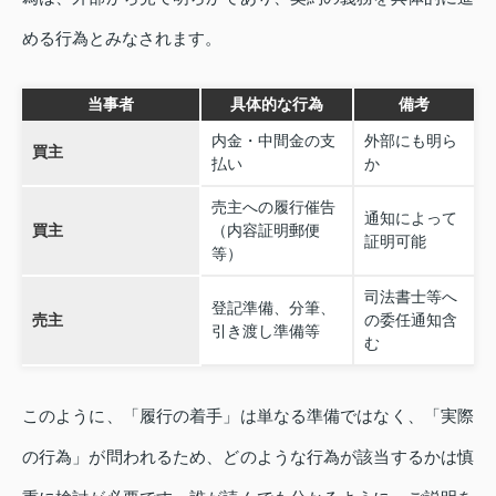
める行為とみなされます。
当事者
具体的な行為
備考
内金・中間金の支
外部にも明ら
買主
払い
か
売主への履行催告
通知によって
買主
（内容証明郵便
証明可能
等）
司法書士等へ
登記準備、分筆、
売主
の委任通知含
引き渡し準備等
む
このように、「履行の着手」は単なる準備ではなく、「実際
の行為」が問われるため、どのような行為が該当するかは慎