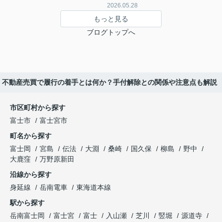
2026.05.28
もっと見る
ブログトップへ
不動産売買で履行の着手とは何か？手付解除との関係や注意点も解説
市区町村から探す
富士市
富士宮市
町名から探す
富士岡
宮島
伝法
大淵
桑崎
国久保
柳島
野中
大鹿窪
万野原新田
沿線から探す
身延線
岳南電車
東海道本線
駅から探す
岳南富士岡
富士宮
富士
入山瀬
芝川
竪堀
源道寺