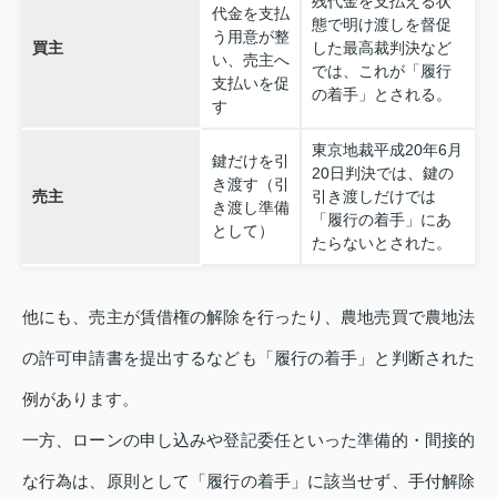
残代金を支払える状
代金を支払
態で明け渡しを督促
う用意が整
買主
した最高裁判決など
い、売主へ
では、これが「履行
支払いを促
の着手」とされる。
す
東京地裁平成20年6月
鍵だけを引
20日判決では、鍵の
き渡す（引
売主
引き渡しだけでは
き渡し準備
「履行の着手」にあ
として）
たらないとされた。
他にも、売主が賃借権の解除を行ったり、農地売買で農地法
の許可申請書を提出するなども「履行の着手」と判断された
例があります。
一方、ローンの申し込みや登記委任といった準備的・間接的
な行為は、原則として「履行の着手」に該当せず、手付解除