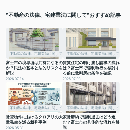
”不動産の法律、宅建業法に関して”おすすめ記事
不動産の法律、宅建業法に関して
不動産の法律、宅建業法に関して
富士市の境界塀は共有になるの
賃貸住宅の明け渡し請求の流れ
か？民法の基本と法的リスクを
は？富士市で強制執行を検討す
解説
る前に裁判所の条件を確認
2026.07.14
2026.07.03
不動産の法律、宅建業法に関して
不動産の法律、宅建業法に関して
賃貸物件におけるクロアリの大
家賃滞納で強制退去はどう進
量発生を巡る裁判事例
む？富士市の具体的な流れを解
説
2026.05.31