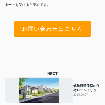
ポートを受けると安心です。
お問い合わせはこちら
NEXT
解除権留保型の住
宅ローンメリット
は？契約時の注意
2025.09.07
点も紹介