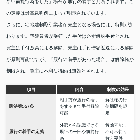
ない前提行為をした」場合が履行の着手と判断されます。こ
の定義は最高裁判例によって明示されています。
さらに、宅地建物取引業者が売主となる場合には、特則が加
わります。宅建業者が受領した手付は必ず解約手付とされ、
買主は手付放棄による解除、売主は手付倍額返還による解除
が原則可能ですが、「履行の着手があった場合」は解除権が
制限され、買主に不利な特約は無効とされます。
項目
内容
制度の効果
相手方が履行の着手
解除権の行
民法第557条
をするまで手付解除
使期限を規
可能
定
外部から認識できる
解除可能→
履行の着手の定義
履行の一部や前提行
不可へ切り
為
替え要件