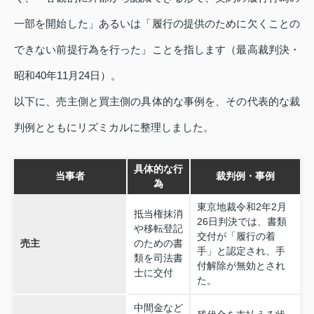
一部を開始した」あるいは「履行の提供のために欠くことの
できない前提行為を行った」ことを指します（最高裁判決・
昭和40年11月24日）。
以下に、売主側と買主側の具体的な事例を、その代表的な裁
判例とともにリズミカルに整理しました。
具体的な行
当事者
裁判例・事例
為
東京地裁令和2年2月
抵当権抹消
26日判決では、書類
や移転登記
交付が「履行の着
売主
のための書
手」と認定され、手
類を司法書
付解除が無効とされ
士に交付
た。
中間金など