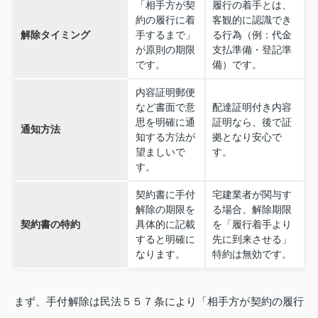
「相手方が契
履行の着手とは、
約の履行に着
客観的に認識でき
解除タイミング
手するまで」
る行為（例：代金
が原則の期限
支払準備・登記準
です。
備）です。
内容証明郵便
など書面で意
配達証明付き内容
思を明確に通
証明なら、後で証
通知方法
知する方法が
拠となり安心で
望ましいで
す。
す。
契約書に手付
宅建業者が関与す
解除の期限を
る場合、解除期限
契約書の特約
具体的に記載
を「履行着手より
すると明確に
先に到来させる」
なります。
特約は無効です。
まず、手付解除は民法５５７条により「相手方が契約の履行