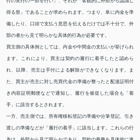
付の実行の一部を行い」、それが「客観的に外部から認識し
得る形」であることが求められます。つまり、単に内金を準
備したり、口頭で支払う意思を伝えるだけでは不十分で、外
部の者から見て明らかな具体的行為が必要です。
買主側の具体例としては、内金や中間金の支払いが挙げられ
ます。これにより、買主は契約の履行に着手したと認めら
れ、以降、売主は手付による解除ができなくなります。ま
た、買主が売主に対し売買代金の準備が整ったと配達証明付
き内容証明郵便などで通知し、履行を催促した場合も「着
手」に該当するとされます。
一方、売主側では、所有権移転登記の準備や分筆登記、引き
渡しの準備などが「履行の着手」に該当します。これらの行
為は、外部から見て明らかであり、契約の義務を具体的に進