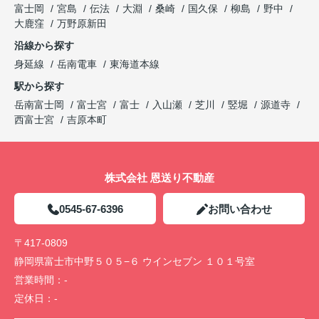
富士岡
宮島
伝法
大淵
桑崎
国久保
柳島
野中
大鹿窪
万野原新田
沿線から探す
身延線
岳南電車
東海道本線
駅から探す
岳南富士岡
富士宮
富士
入山瀬
芝川
竪堀
源道寺
西富士宮
吉原本町
株式会社 恩送り不動産
0545-67-6396
お問い合わせ
〒417-0809
静岡県富士市中野５０５−６ ウインセブン １０１号室
営業時間：
-
定休日：
-