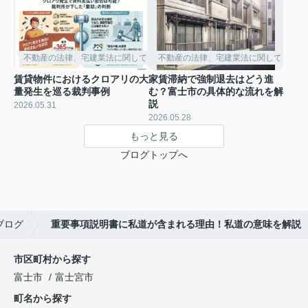
不動産の法律、宅建業法に関して
不動産の法律、宅建業法に関して
賃貸物件におけるクロアリの大
家賃滞納で強制退去はどう進
量発生を巡る裁判事例
む？富士市の具体的な流れを解
説
2026.05.31
2026.05.28
もっと見る
ブログトップへ
ブログ
重要事項説明書に私道が含まれる理由！私道の意味を解説
市区町村から探す
富士市
富士宮市
町名から探す