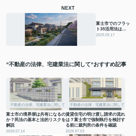
NEXT
富士市でのフラッ
ト35活用法は？
中古住宅購入の流
2025.05.17
れを解説
”不動産の法律、宅建業法に関して”おすすめ記事
不動産の法律、宅建業法に関して
不動産の法律、宅建業法に関して
富士市の境界塀は共有になるの
賃貸住宅の明け渡し請求の流れ
か？民法の基本と法的リスクを
は？富士市で強制執行を検討す
解説
る前に裁判所の条件を確認
2026.07.14
2026.07.03