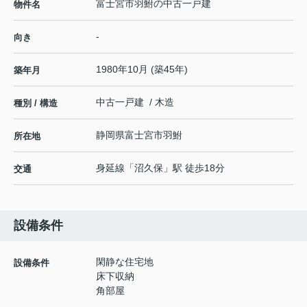
富士宮市羽鮒の中古一戸建
物件名
-
向き
1980年10月 (築45年)
築年月
中古一戸建 / 木造
種別 / 構造
静岡県
富士宮市
羽鮒
所在地
身延線
「
沼久保
」駅 徒歩18分
交通
設備条件
閑静な住宅地
設備条件
床下収納
角部屋