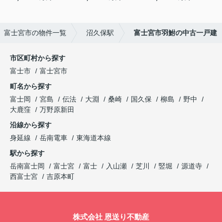
富士宮市の物件一覧
沼久保駅
富士宮市羽鮒の中古一戸建
市区町村から探す
富士市
富士宮市
町名から探す
富士岡
宮島
伝法
大淵
桑崎
国久保
柳島
野中
大鹿窪
万野原新田
沿線から探す
身延線
岳南電車
東海道本線
駅から探す
岳南富士岡
富士宮
富士
入山瀬
芝川
竪堀
源道寺
西富士宮
吉原本町
株式会社 恩送り不動産