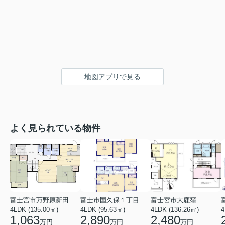
地図アプリで見る
よく見られている物件
富士宮市万野原新田
富士市国久保１丁目
富士宮市大鹿窪
4LDK (135.00㎡)
4LDK (95.63㎡)
4LDK (136.26㎡)
4
1,063
2,890
2,480
万円
万円
万円