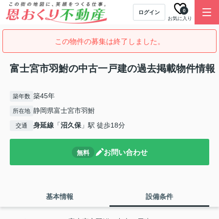
0
ログイン
お気に入り
この物件の募集は終了しました。
富士宮市羽鮒の中古一戸建の過去掲載物件情報
築45年
築年数
静岡県富士宮市羽鮒
所在地
身延線
「
沼久保
」駅 徒歩18分
交通
お問い合わせ
無料
基本情報
設備条件