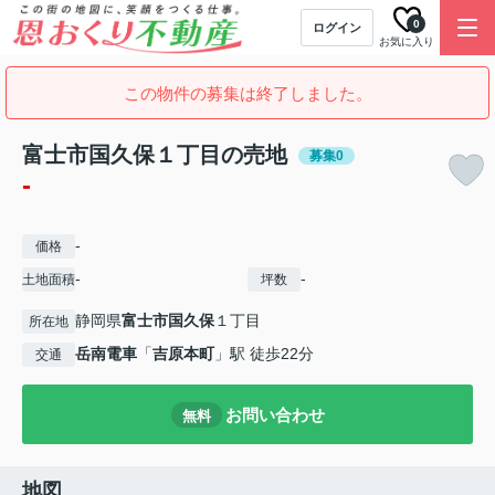
0
ログイン
お気に入り
この物件の募集は終了しました。
富士市国久保１丁目の売地
募集0
-
-
価格
-
-
土地面積
坪数
静岡県
富士市
国久保
１丁目
所在地
岳南電車
「
吉原本町
」駅 徒歩22分
交通
お問い合わせ
無料
地図