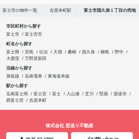
富士市の物件一覧
吉原本町駅
富士市国久保１丁目の売地
市区町村から探す
富士市
富士宮市
町名から探す
富士岡
宮島
伝法
大淵
桑崎
国久保
柳島
野中
大鹿窪
万野原新田
沿線から探す
身延線
岳南電車
東海道本線
駅から探す
岳南富士岡
富士宮
富士
入山瀬
芝川
竪堀
源道寺
西富士宮
吉原本町
株式会社 恩送り不動産