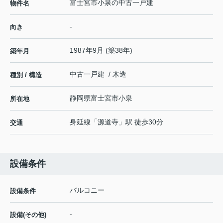
富士宮市小泉の中古一戸建
物件名
-
向き
1987年9月 (築38年)
築年月
中古一戸建 / 木造
種別 / 構造
静岡県
富士宮市
小泉
所在地
身延線
「
源道寺
」駅 徒歩30分
交通
設備条件
バルコニー
設備条件
-
設備(その他)