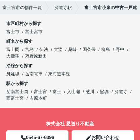
富士宮市の物件一覧
源道寺駅
富士宮市小泉の中古一戸建
市区町村から探す
富士市
富士宮市
町名から探す
富士岡
宮島
伝法
大淵
桑崎
国久保
柳島
野中
大鹿窪
万野原新田
沿線から探す
身延線
岳南電車
東海道本線
駅から探す
岳南富士岡
富士宮
富士
入山瀬
芝川
竪堀
源道寺
西富士宮
吉原本町
株式会社 恩送り不動産
0545-67-6396
お問い合わせ