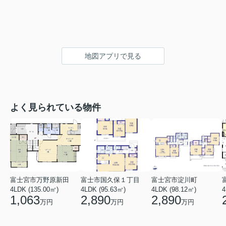
地図アプリで見る
よく見られている物件
富士宮市万野原新田
富士市国久保１丁目
富士宮市淀川町
4LDK (135.00㎡)
4LDK (95.63㎡)
4LDK (98.12㎡)
4
1,063
2,890
2,890
万円
万円
万円