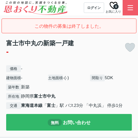
0
ログイン
お気に入り
この物件の募集は終了しました。
富士市中丸の新築一戸建
-
-
価格
-
-(-)
5DK
建物面積
土地面積
間取り
新築
築年数
静岡県
富士市
中丸
所在地
東海道本線
「
富士
」駅 バス23分 「中丸浜」 停歩1分
交通
お問い合わせ
無料