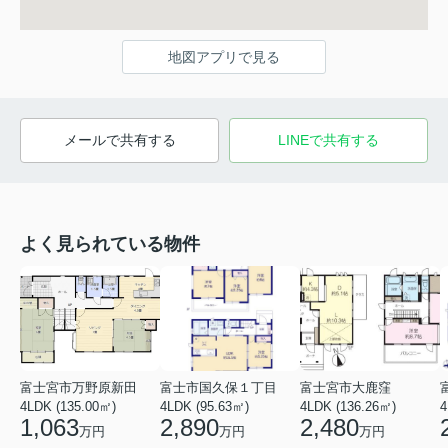
地図アプリで見る
メールで共有する
LINEで共有する
よく見られている物件
富士宮市万野原新田
富士市国久保１丁目
富士宮市大鹿窪
4LDK (135.00㎡)
4LDK (95.63㎡)
4LDK (136.26㎡)
4
1,063
2,890
2,480
万円
万円
万円