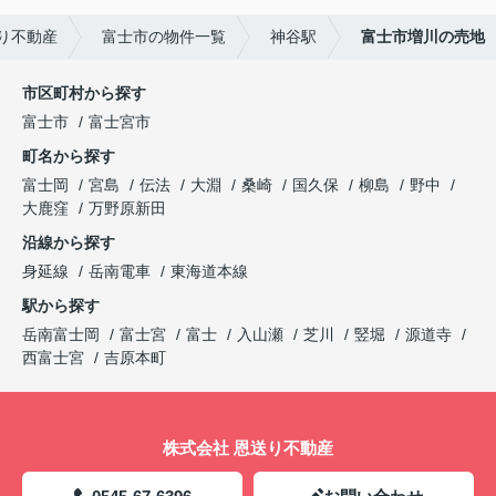
り不動産
富士市の物件一覧
神谷駅
富士市増川の売地
市区町村から探す
富士市
富士宮市
町名から探す
富士岡
宮島
伝法
大淵
桑崎
国久保
柳島
野中
大鹿窪
万野原新田
沿線から探す
身延線
岳南電車
東海道本線
駅から探す
岳南富士岡
富士宮
富士
入山瀬
芝川
竪堀
源道寺
西富士宮
吉原本町
株式会社 恩送り不動産