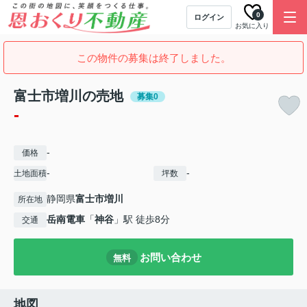
0
ログイン
お気に入り
この物件の募集は終了しました。
富士市増川の売地
募集0
-
-
価格
-
-
土地面積
坪数
静岡県
富士市
増川
所在地
岳南電車
「
神谷
」駅 徒歩8分
交通
お問い合わせ
無料
地図