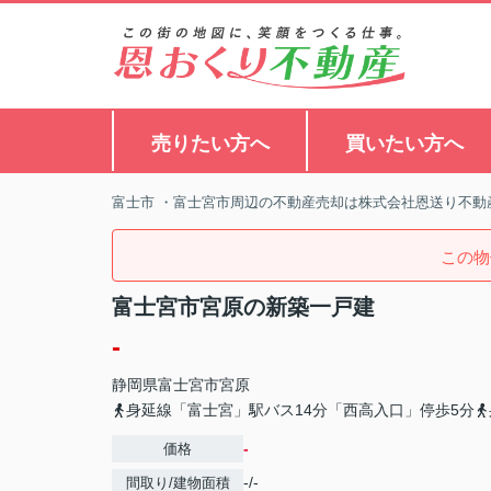
売りたい方へ
買いたい方へ
富士市 ・富士宮市周辺の不動産売却は株式会社恩送り不動
この物
富士宮市宮原の新築一戸建
-
静岡県
富士宮市
宮原
身延線「富士宮」駅バス14分「西高入口」停歩5分
-
価格
-/-
間取り/建物面積