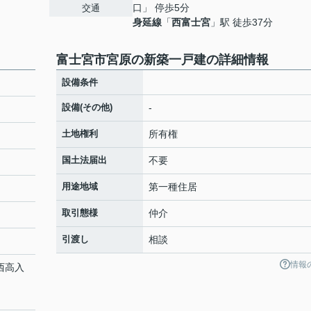
口」 停歩5分
交通
身延線
「
西富士宮
」駅 徒歩37分
富士宮市宮原の新築一戸建の詳細情報
設備条件
設備(その他)
-
土地権利
所有権
国土法届出
不要
用途地域
第一種住居
取引態様
仲介
引渡し
相談
情報
「西高入