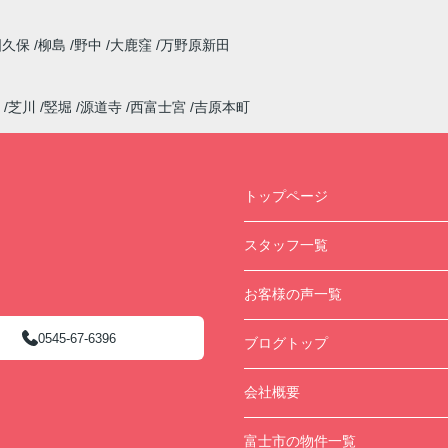
国久保
柳島
野中
大鹿窪
万野原新田
芝川
竪堀
源道寺
西富士宮
吉原本町
トップページ
スタッフ一覧
お客様の声一覧
0545-67-6396
ブログトップ
会社概要
富士市の物件一覧