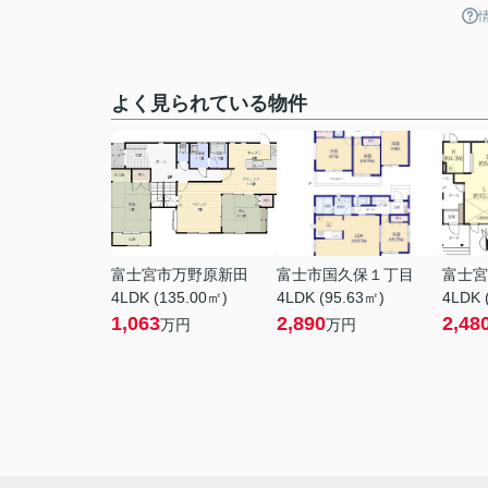
よく見られている物件
富士宮市万野原新田
富士市国久保１丁目
富士宮
4LDK (135.00㎡)
4LDK (95.63㎡)
4LDK 
1,063
2,890
2,48
万円
万円