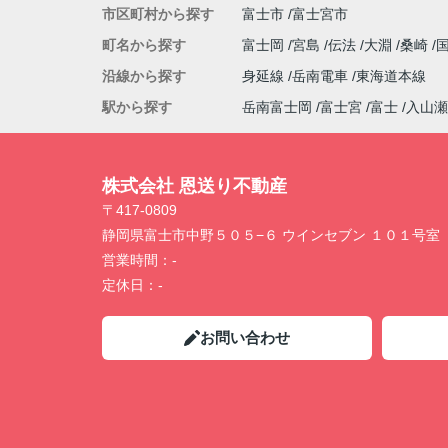
市区町村から探す
富士市
富士宮市
町名から探す
富士岡
宮島
伝法
大淵
桑崎
沿線から探す
身延線
岳南電車
東海道本線
駅から探す
岳南富士岡
富士宮
富士
入山瀬
株式会社 恩送り不動産
〒417-0809
静岡県富士市中野５０５−６ ウインセブン １０１号室
営業時間：
-
定休日：
-
お問い合わせ