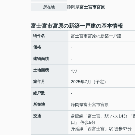
静岡県
富士宮市
宮原
所在地
富士宮市宮原の新築一戸建の基本情報
物件名
富士宮市宮原の新築一戸建
価格
-
建物面積
-
土地面積
-(-)
築年月
2025年7月（予定）
総戸数
-
所在地
静岡県
富士宮市
宮原
交通
身延線
「
富士宮
」駅 バス14分 
口」 停歩5分
身延線
「
西富士宮
」駅 徒歩37分