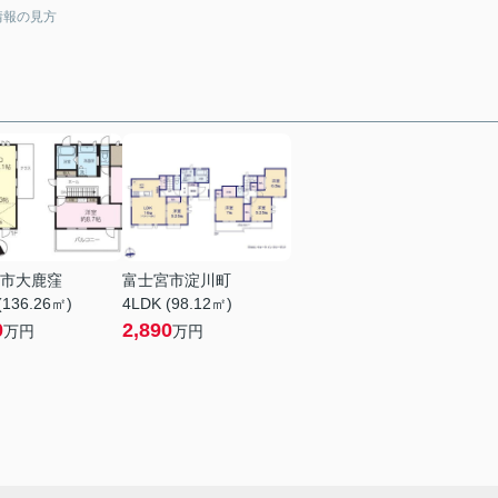
情報の見方
市大鹿窪
富士宮市淀川町
(136.26㎡)
4LDK (98.12㎡)
0
2,890
万円
万円