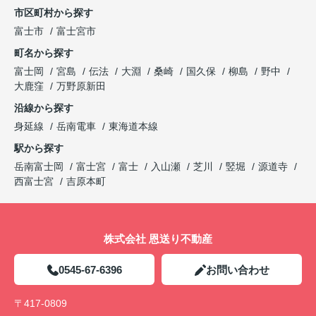
市区町村から探す
富士市
富士宮市
町名から探す
富士岡
宮島
伝法
大淵
桑崎
国久保
柳島
野中
大鹿窪
万野原新田
沿線から探す
身延線
岳南電車
東海道本線
駅から探す
岳南富士岡
富士宮
富士
入山瀬
芝川
竪堀
源道寺
西富士宮
吉原本町
株式会社 恩送り不動産
0545-67-6396
お問い合わせ
〒417-0809