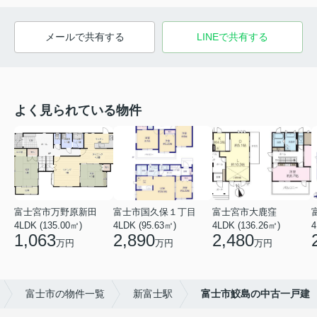
メールで共有する
LINEで共有する
よく見られている物件
富士宮市万野原新田
富士市国久保１丁目
富士宮市大鹿窪
4LDK (135.00㎡)
4LDK (95.63㎡)
4LDK (136.26㎡)
4
1,063
2,890
2,480
万円
万円
万円
富士市の物件一覧
新富士駅
富士市鮫島の中古一戸建