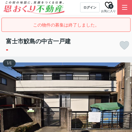
0
ログイン
お気に入り
この物件の募集は終了しました。
富士市鮫島の中古一戸建
-
1
/
1