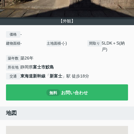
【外観】
-
価格
-
-(-)
5LDK＋S(納
建物面積
土地面積
間取り
戸)
築26年
築年数
静岡県
富士市
鮫島
所在地
東海道新幹線
「
新富士
」駅 徒歩18分
交通
お問い合わせ
無料
地図