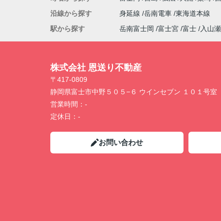
沿線から探す
身延線
岳南電車
東海道本線
駅から探す
岳南富士岡
富士宮
富士
入山瀬
株式会社 恩送り不動産
〒417-0809
静岡県富士市中野５０５−６ ウインセブン １０１号室
営業時間：
-
定休日：
-
お問い合わせ