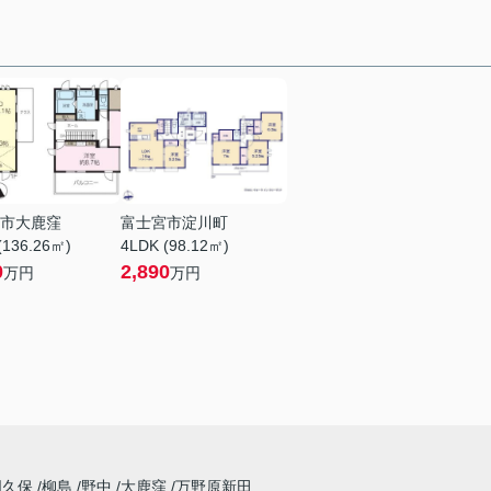
市大鹿窪
富士宮市淀川町
(136.26㎡)
4LDK (98.12㎡)
0
2,890
万円
万円
国久保
柳島
野中
大鹿窪
万野原新田