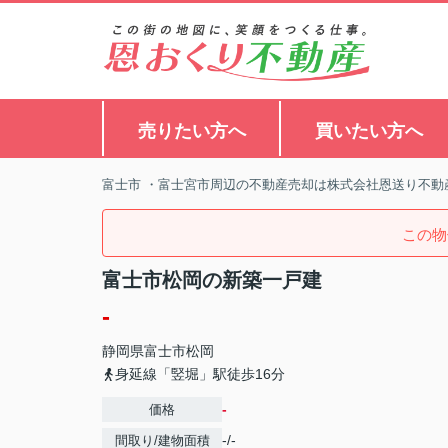
売りたい方へ
買いたい方へ
富士市 ・富士宮市周辺の不動産売却は株式会社恩送り不動
この物
富士市松岡の新築一戸建
-
静岡県
富士市
松岡
身延線「竪堀」駅徒歩16分
-
価格
-/-
間取り/建物面積