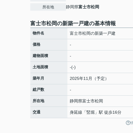
静岡県
富士市
松岡
所在地
富士市松岡の新築一戸建の基本情報
物件名
富士市松岡の新築一戸建
価格
-
建物面積
-
土地面積
-(-)
築年月
2025年11月（予定）
総戸数
-
所在地
静岡県
富士市
松岡
交通
身延線
「
竪堀
」駅 徒歩16分