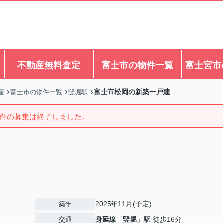
不動産無料査定
富士市の物件一覧
富士宮市
富士市松岡の新築一戸建
産
富士市の物件一覧
竪堀駅
件の募集は終了しました。
2025年11月(予定)
築年
身延線
「
竪堀
」駅 徒歩16分
交通