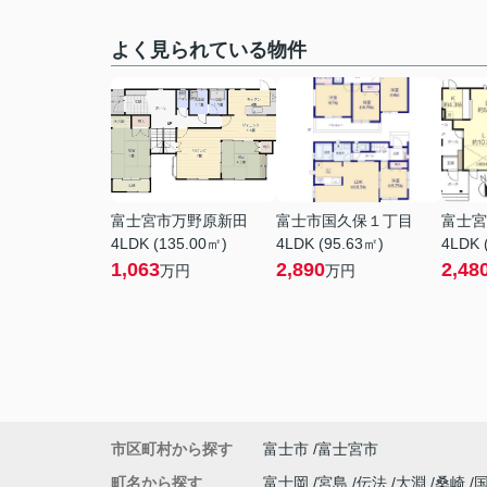
よく見られている物件
富士宮市万野原新田
富士市国久保１丁目
富士宮
4LDK (135.00㎡)
4LDK (95.63㎡)
4LDK 
1,063
2,890
2,48
万円
万円
市区町村から探す
富士市
富士宮市
町名から探す
富士岡
宮島
伝法
大淵
桑崎