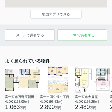
地図アプリで見る
メールで共有する
LINEで共有する
よく見られている物件
富士宮市万野原新田
富士市国久保１丁目
富士宮市大鹿窪
4LDK (135.00㎡)
4LDK (95.63㎡)
4LDK (136.26㎡)
4
1,063
2,890
2,480
万円
万円
万円