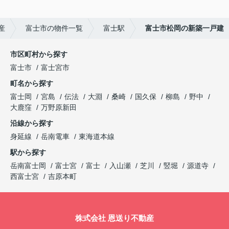
産
富士市の物件一覧
富士駅
富士市松岡の新築一戸建
市区町村から探す
富士市
富士宮市
町名から探す
富士岡
宮島
伝法
大淵
桑崎
国久保
柳島
野中
大鹿窪
万野原新田
沿線から探す
身延線
岳南電車
東海道本線
駅から探す
岳南富士岡
富士宮
富士
入山瀬
芝川
竪堀
源道寺
西富士宮
吉原本町
株式会社 恩送り不動産