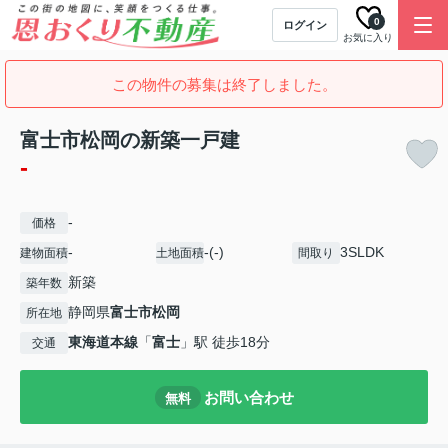
0
ログイン
お気に入り
この物件の募集は終了しました。
富士市松岡の新築一戸建
-
-
価格
-
-(-)
3SLDK
建物面積
土地面積
間取り
新築
築年数
静岡県
富士市
松岡
所在地
東海道本線
「
富士
」駅 徒歩18分
交通
お問い合わせ
無料