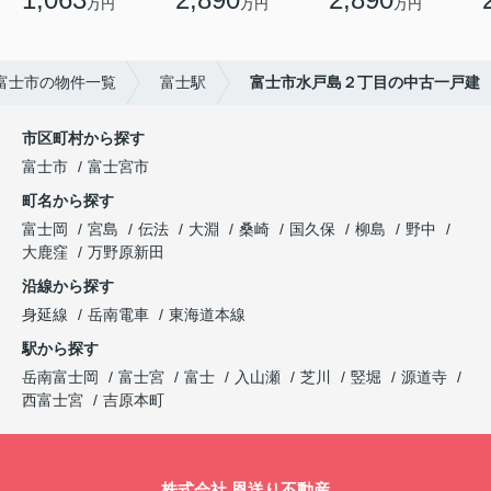
万円
万円
万円
富士市の物件一覧
富士駅
富士市水戸島２丁目の中古一戸建
市区町村から探す
富士市
富士宮市
町名から探す
富士岡
宮島
伝法
大淵
桑崎
国久保
柳島
野中
大鹿窪
万野原新田
沿線から探す
身延線
岳南電車
東海道本線
駅から探す
岳南富士岡
富士宮
富士
入山瀬
芝川
竪堀
源道寺
西富士宮
吉原本町
株式会社 恩送り不動産