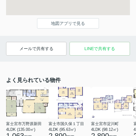
地図アプリで見る
メールで共有する
LINEで共有する
よく見られている物件
富士宮市万野原新田
富士市国久保１丁目
富士宮市淀川町
4LDK (135.00㎡)
4LDK (95.63㎡)
4LDK (98.12㎡)
4
1,063
2,890
2,890