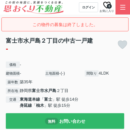
0
ログイン
お気に入り
この物件の募集は終了しました。
富士市水戸島２丁目の中古一戸建
-
-
価格
-
-(-)
4LDK
建物面積
土地面積
間取り
築35年
築年数
静岡県
富士市
水戸島
２丁目
所在地
東海道本線
「
富士
」駅 徒歩14分
交通
身延線
「
柚木
」駅 徒歩15分
お問い合わせ
無料