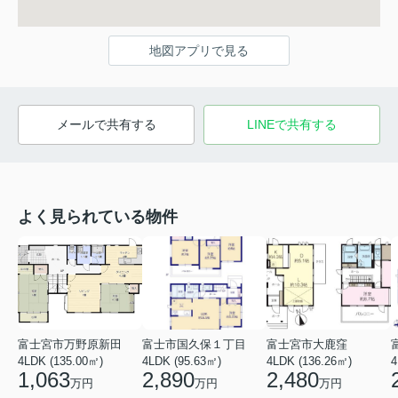
地図アプリで見る
メールで共有する
LINEで共有する
よく見られている物件
富士宮市万野原新田
富士市国久保１丁目
富士宮市大鹿窪
4LDK (135.00㎡)
4LDK (95.63㎡)
4LDK (136.26㎡)
4
1,063
2,890
2,480
万円
万円
万円