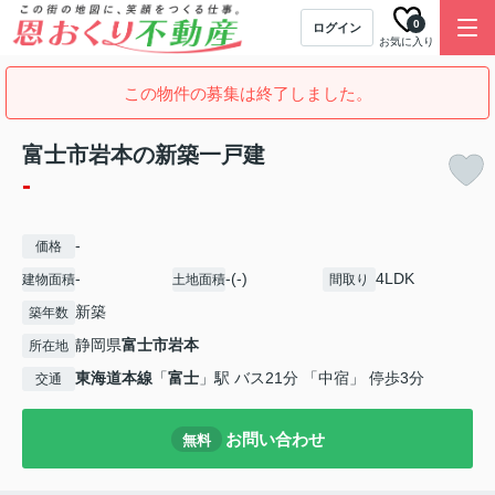
0
ログイン
お気に入り
この物件の募集は終了しました。
富士市岩本の新築一戸建
-
-
価格
-
-(-)
4LDK
建物面積
土地面積
間取り
新築
築年数
静岡県
富士市
岩本
所在地
東海道本線
「
富士
」駅 バス21分 「中宿」 停歩3分
交通
お問い合わせ
無料