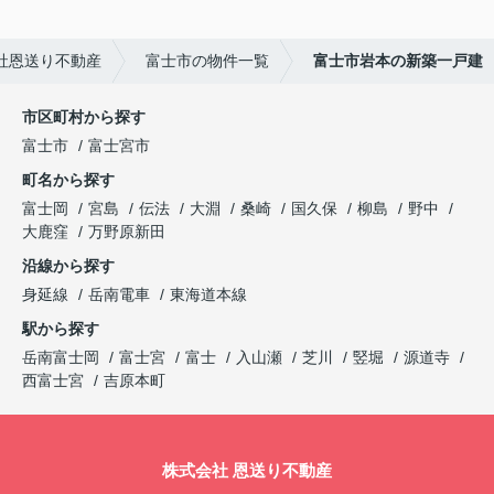
社恩送り不動産
富士市の物件一覧
富士市岩本の新築一戸建
市区町村から探す
富士市
富士宮市
町名から探す
富士岡
宮島
伝法
大淵
桑崎
国久保
柳島
野中
大鹿窪
万野原新田
沿線から探す
身延線
岳南電車
東海道本線
駅から探す
岳南富士岡
富士宮
富士
入山瀬
芝川
竪堀
源道寺
西富士宮
吉原本町
株式会社 恩送り不動産