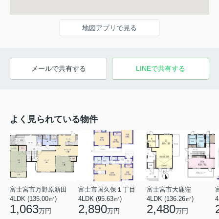
地図アプリで見る
メールで共有する
LINEで共有する
よく見られている物件
富士宮市万野原新田
富士市国久保１丁目
富士宮市大鹿窪
4LDK (135.00㎡)
4LDK (95.63㎡)
4LDK (136.26㎡)
4
1,063
2,890
2,480
万円
万円
万円