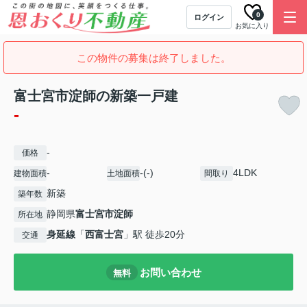
0
ログイン
お気に入り
この物件の募集は終了しました。
富士宮市淀師の新築一戸建
-
-
価格
-
-(-)
4LDK
建物面積
土地面積
間取り
新築
築年数
静岡県
富士宮市
淀師
所在地
身延線
「
西富士宮
」駅 徒歩20分
交通
お問い合わせ
無料