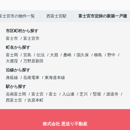
富士宮市の物件一覧
西富士宮駅
富士宮市淀師の新築一戸建
市区町村から探す
富士市
富士宮市
町名から探す
富士岡
宮島
伝法
大淵
桑崎
国久保
柳島
野中
大鹿窪
万野原新田
沿線から探す
身延線
岳南電車
東海道本線
駅から探す
岳南富士岡
富士宮
富士
入山瀬
芝川
竪堀
源道寺
西富士宮
吉原本町
株式会社 恩送り不動産