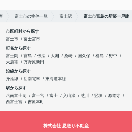
産
富士市の物件一覧
富士駅
富士市宮島の新築一戸建
市区町村から探す
富士市
富士宮市
町名から探す
富士岡
宮島
伝法
大淵
桑崎
国久保
柳島
野中
大鹿窪
万野原新田
沿線から探す
身延線
岳南電車
東海道本線
駅から探す
岳南富士岡
富士宮
富士
入山瀬
芝川
竪堀
源道寺
西富士宮
吉原本町
株式会社 恩送り不動産