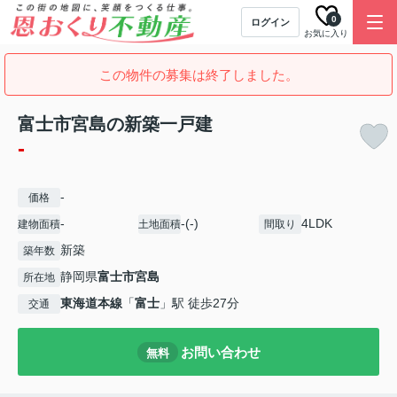
0
ログイン
お気に入り
この物件の募集は終了しました。
富士市宮島の新築一戸建
-
-
価格
-
-(-)
4LDK
建物面積
土地面積
間取り
新築
築年数
静岡県
富士市
宮島
所在地
東海道本線
「
富士
」駅 徒歩27分
交通
お問い合わせ
無料