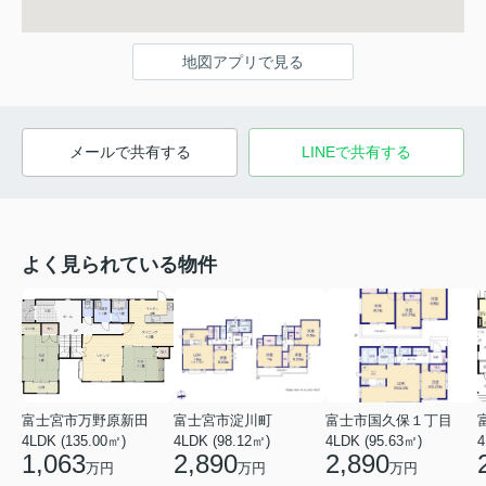
地図アプリで見る
メールで共有する
LINEで共有する
よく見られている物件
富士宮市万野原新田
富士宮市淀川町
富士市国久保１丁目
4LDK (135.00㎡)
4LDK (98.12㎡)
4LDK (95.63㎡)
4
1,063
2,890
2,890
万円
万円
万円