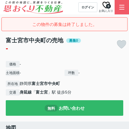
0
ログイン
お気に入り
この物件の募集は終了しました。
富士宮市中央町の売地
募集0
-
-
価格
-
-
土地面積
坪数
静岡県
富士宮市
中央町
所在地
身延線
「
富士宮
」駅 徒歩5分
交通
お問い合わせ
無料
地図