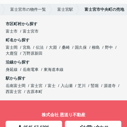
富士宮市の物件一覧
富士宮駅
富士宮市中央町の売地
市区町村から探す
富士市
富士宮市
町名から探す
富士岡
宮島
伝法
大淵
桑崎
国久保
柳島
野中
大鹿窪
万野原新田
沿線から探す
身延線
岳南電車
東海道本線
駅から探す
岳南富士岡
富士宮
富士
入山瀬
芝川
竪堀
源道寺
西富士宮
吉原本町
株式会社 恩送り不動産