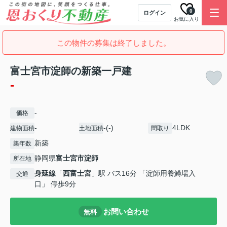
0
ログイン
お気に入り
この物件の募集は終了しました。
富士宮市淀師の新築一戸建
-
-
価格
-
-(-)
4LDK
建物面積
土地面積
間取り
新築
築年数
静岡県
富士宮市
淀師
所在地
身延線
「
西富士宮
」駅 バス16分 「淀師用養鱒場入
交通
口」 停歩9分
お問い合わせ
無料