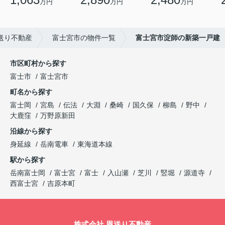
万円
万円
万円
送り不動産
富士宮市の物件一覧
富士宮市淀師の新築一戸建
市区町村から探す
富士市
富士宮市
町名から探す
富士岡
宮島
伝法
大淵
桑崎
国久保
柳島
野中
大鹿窪
万野原新田
沿線から探す
身延線
岳南電車
東海道本線
駅から探す
岳南富士岡
富士宮
富士
入山瀬
芝川
竪堀
源道寺
西富士宮
吉原本町
株式会社 恩送り不動産