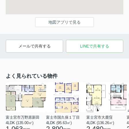
地図アプリで見る
メールで共有する
LINEで共有する
よく見られている物件
富士宮市万野原新田
富士市国久保１丁目
富士宮市大鹿窪
4LDK (135.00㎡)
4LDK (95.63㎡)
4LDK (136.26㎡)
4
1,063
2,890
2,480