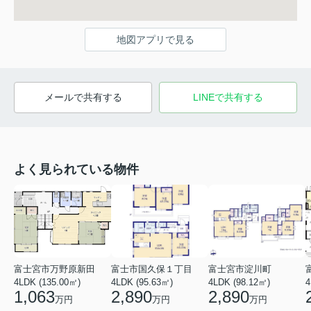
地図アプリで見る
メールで共有する
LINEで共有する
よく見られている物件
富士宮市万野原新田
富士市国久保１丁目
富士宮市淀川町
4LDK (135.00㎡)
4LDK (95.63㎡)
4LDK (98.12㎡)
4
1,063
2,890
2,890
万円
万円
万円