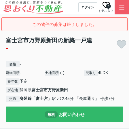
0
ログイン
お気に入り
この物件の募集は終了しました。
富士宮市万野原新田の新築一戸建
-
-
価格
-
-(-)
4LDK
建物面積
土地面積
間取り
予定
築年数
静岡県
富士宮市
万野原新田
所在地
身延線
「
富士宮
」駅 バス45分 「長屋通り」 停歩7分
交通
お問い合わせ
無料