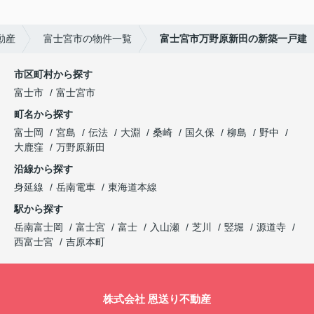
動産
富士宮市の物件一覧
富士宮市万野原新田の新築一戸建
市区町村から探す
富士市
富士宮市
町名から探す
富士岡
宮島
伝法
大淵
桑崎
国久保
柳島
野中
大鹿窪
万野原新田
沿線から探す
身延線
岳南電車
東海道本線
駅から探す
岳南富士岡
富士宮
富士
入山瀬
芝川
竪堀
源道寺
西富士宮
吉原本町
株式会社 恩送り不動産