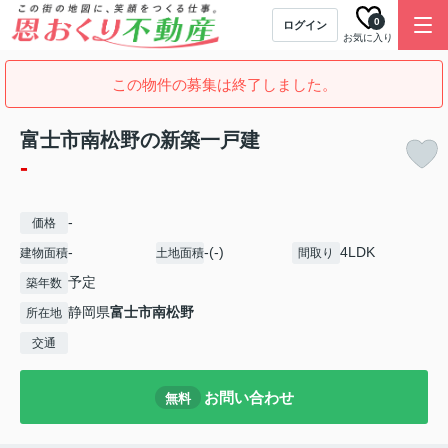
0
ログイン
お気に入り
この物件の募集は終了しました。
富士市南松野の新築一戸建
-
-
価格
-
-(-)
4LDK
建物面積
土地面積
間取り
予定
築年数
静岡県
富士市
南松野
所在地
交通
お問い合わせ
無料