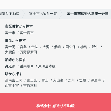
恩送り不動産
富士市の物件一覧
富士市南松野の新築一戸建
市区町村から探す
富士市
富士宮市
町名から探す
富士岡
宮島
伝法
大淵
桑崎
国久保
柳島
野中
大鹿窪
万野原新田
沿線から探す
身延線
岳南電車
東海道本線
駅から探す
岳南富士岡
富士宮
富士
入山瀬
芝川
竪堀
源道寺
西富士宮
吉原本町
株式会社 恩送り不動産