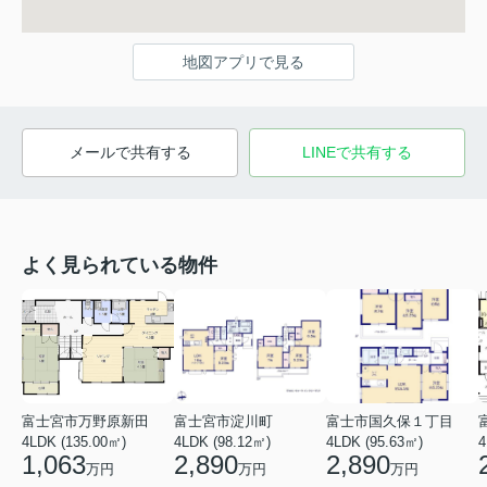
地図アプリで見る
メールで共有する
LINEで共有する
よく見られている物件
富士宮市万野原新田
富士宮市淀川町
富士市国久保１丁目
4LDK (135.00㎡)
4LDK (98.12㎡)
4LDK (95.63㎡)
4
1,063
2,890
2,890
万円
万円
万円